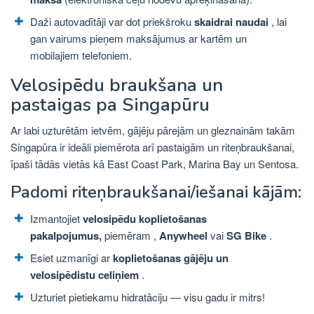
Daži autovadītāji var dot priekšroku
skaidrai naudai
, lai
gan vairums pieņem maksājumus ar kartēm un
mobilajiem telefoniem.
Velosipēdu braukšana un
pastaigas pa Singapūru
Ar labi uzturētām ietvēm, gājēju pārejām un gleznainām takām
Singapūra ir ideāli piemērota arī pastaigām un riteņbraukšanai,
īpaši tādās vietās kā East Coast Park, Marina Bay un Sentosa.
Padomi riteņbraukšanai/iešanai kājām:
Izmantojiet
velosipēdu koplietošanas
pakalpojumus,
piemēram ,
Anywheel
vai
SG Bike
.
Esiet uzmanīgi ar
koplietošanas gājēju un
velosipēdistu celiņiem
.
Uzturiet pietiekamu hidratāciju — visu gadu ir mitrs!