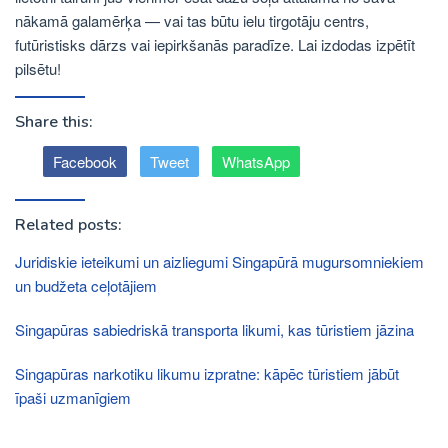
nākamā galamērķa — vai tas būtu ielu tirgotāju centrs,
futūristisks dārzs vai iepirkšanās paradīze. Lai izdodas izpētīt
pilsētu!
Share this:
Facebook
Tweet
WhatsApp
Related posts:
Juridiskie ieteikumi un aizliegumi Singapūrā mugursomniekiem
un budžeta ceļotājiem
Singapūras sabiedriskā transporta likumi, kas tūristiem jāzina
Singapūras narkotiku likumu izpratne: kāpēc tūristiem jābūt
īpaši uzmanīgiem