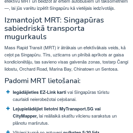
efektīvu MRT un beidzot ar ērtiem autobusiem un taksometriem
—, lai jūs varētu izpētīt Singapūru kā vietējais iedzīvotājs.
Izmantojot MRT: Singapūras
sabiedriskā transporta
mugurkauls
Mass Rapid Transit (MRT) ir ātrākais un efektīvākais veids, kā
ceļot pa Singapūru. Tīrs, uzticams un pilnībā aprīkots ar gaisa
kondicionētāju, tas savieno visas galvenās zonas, tostarp Čangi
lidostu, Orchard Road, Marina Bay, Chinatown un Sentosa.
Padomi MRT lietošanai:
Iegādājieties EZ-Link karti
vai Singapūras tūristu
caurlaidi neierobežotai ceļošanai.
Lejupielādējiet lietotni MyTransport.SG vai
CityMapper,
lai reāllaikā skatītu vilcienu sarakstus un
plānotu maršrutus.
Vilcieni kursē no aptuveni
pulksten 5:30 līdz