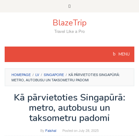
Skip
to
content
BlazeTrip
Travel Like a Pro
MENU
HOMEPAGE
/
LV
/
SINGAPORE
/
KĀ PĀRVIETOTIES SINGAPŪRĀ:
METRO, AUTOBUSU UN TAKSOMETRU PADOMI
Kā pārvietoties Singapūrā:
metro, autobusu un
taksometru padomi
By
Faishal
Posted on
July 28, 2025