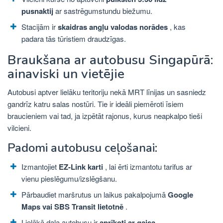
pusnaktij
ar sastrēgumstundu biežumu.
Stacijām ir
skaidras angļu valodas norādes
, kas
padara tās tūristiem draudzīgas.
Braukšana ar autobusu Singapūrā:
ainaviski un vietējie
Autobusi aptver lielāku teritoriju nekā MRT līnijas un sasniedz
gandrīz katru salas nostūri. Tie ir ideāli piemēroti īsiem
braucieniem vai tad, ja izpētāt rajonus, kurus neapkalpo tieši
vilcieni.
Padomi autobusu ceļošanai:
Izmantojiet
EZ-Link karti
, lai ērti izmantotu tarifus ar
vienu pieslēgumu/izslēgšanu.
Pārbaudiet maršrutus un laikus pakalpojumā
Google
Maps vai SBS Transit lietotnē
.
Lielākā daļa autobusu ir
aprīkoti ar gaisa