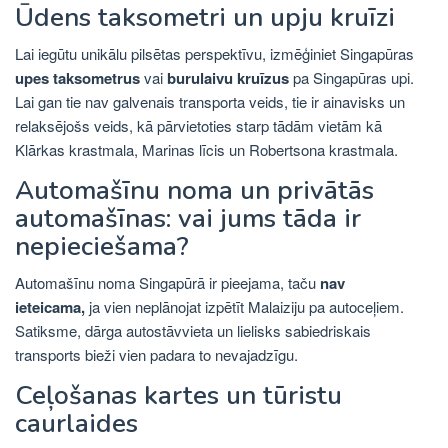
Ūdens taksometri un upju kruīzi
Lai iegūtu unikālu pilsētas perspektīvu, izmēģiniet Singapūras
upes taksometrus
vai
burulaivu kruīzus
pa Singapūras upi.
Lai gan tie nav galvenais transporta veids, tie ir ainavisks un
relaksējošs veids, kā pārvietoties starp tādām vietām kā
Klārkas krastmala, Marinas līcis un Robertsona krastmala.
Automašīnu noma un privātās
automašīnas: vai jums tāda ir
nepieciešama?
Automašīnu noma Singapūrā ir pieejama, taču
nav
ieteicama,
ja vien neplānojat izpētīt Malaiziju pa autoceļiem.
Satiksme, dārga autostāvvieta un lielisks sabiedriskais
transports bieži vien padara to nevajadzīgu.
Ceļošanas kartes un tūristu
caurlaides