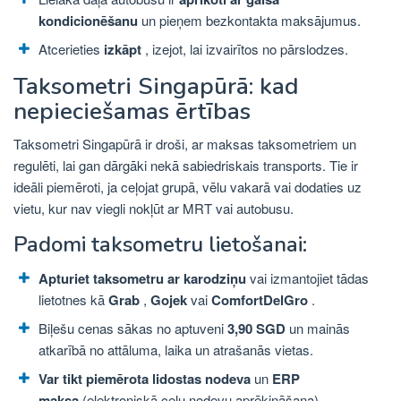
kondicionēšanu
un pieņem bezkontakta maksājumus.
Atcerieties
izkāpt
, izejot, lai izvairītos no pārslodzes.
Taksometri Singapūrā: kad
nepieciešamas ērtības
Taksometri Singapūrā ir droši, ar maksas taksometriem un
regulēti, lai gan dārgāki nekā sabiedriskais transports. Tie ir
ideāli piemēroti, ja ceļojat grupā, vēlu vakarā vai dodaties uz
vietu, kur nav viegli nokļūt ar MRT vai autobusu.
Padomi taksometru lietošanai:
Apturiet taksometru ar karodziņu
vai izmantojiet tādas
lietotnes kā
Grab
,
Gojek
vai
ComfortDelGro
.
Biļešu cenas sākas no aptuveni
3,90 SGD
un mainās
atkarībā no attāluma, laika un atrašanās vietas.
Var tikt piemērota lidostas nodeva
un
ERP
maksa
(elektroniskā ceļu nodevu aprēķināšana).