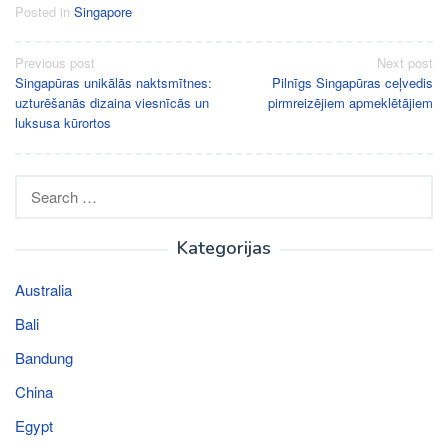
Posted in
Singapore
Post
Previous post
Next post
Singapūras unikālās naktsmītnes:
Pilnīgs Singapūras ceļvedis
navigation
uzturēšanās dizaina viesnīcās un
pirmreizējiem apmeklētājiem
luksusa kūrortos
Search
for:
Kategorijas
Australia
Bali
Bandung
China
Egypt