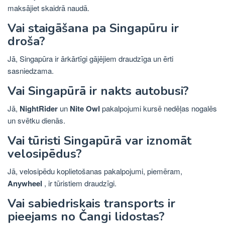
maksājiet skaidrā naudā.
Vai staigāšana pa Singapūru ir
droša?
Jā, Singapūra ir ārkārtīgi gājējiem draudzīga un ērti
sasniedzama.
Vai Singapūrā ir nakts autobusi?
Jā,
NightRider
un
Nite Owl
pakalpojumi kursē nedēļas nogalēs
un svētku dienās.
Vai tūristi Singapūrā var iznomāt
velosipēdus?
Jā, velosipēdu koplietošanas pakalpojumi, piemēram,
Anywheel
, ir tūristiem draudzīgi.
Vai sabiedriskais transports ir
pieejams no Čangi lidostas?