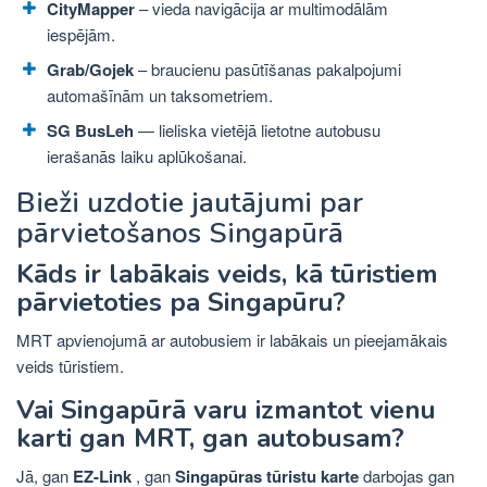
CityMapper
– vieda navigācija ar multimodālām
iespējām.
Grab/Gojek
– braucienu pasūtīšanas pakalpojumi
automašīnām un taksometriem.
SG BusLeh
— lieliska vietējā lietotne autobusu
ierašanās laiku aplūkošanai.
Bieži uzdotie jautājumi par
pārvietošanos Singapūrā
Kāds ir labākais veids, kā tūristiem
pārvietoties pa Singapūru?
MRT apvienojumā ar autobusiem ir labākais un pieejamākais
veids tūristiem.
Vai Singapūrā varu izmantot vienu
karti gan MRT, gan autobusam?
Jā, gan
EZ-Link
, gan
Singapūras tūristu karte
darbojas gan