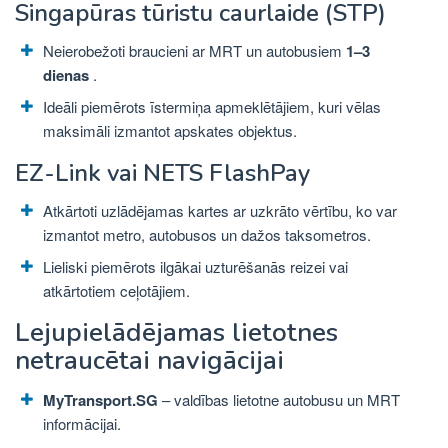
Singapūras tūristu caurlaide (STP)
Neierobežoti braucieni ar MRT un autobusiem
1–3
dienas
.
Ideāli piemērots īstermiņa apmeklētājiem, kuri vēlas
maksimāli izmantot apskates objektus.
EZ-Link vai NETS FlashPay
Atkārtoti uzlādējamas kartes ar uzkrāto vērtību, ko var
izmantot metro, autobusos un dažos taksometros.
Lieliski piemērots ilgākai uzturēšanās reizei vai
atkārtotiem ceļotājiem.
Lejupielādējamas lietotnes
netraucētai navigācijai
MyTransport.SG
– valdības lietotne autobusu un MRT
informācijai.