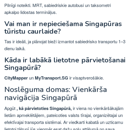
Pilnīgi noteikti. MRT, sabiedriskie autobusi un taksometri
apkalpo lidostas termināļus.
Vai man ir nepieciešama Singapūras
tūristu caurlaide?
Tas ir ideāli, ja plānojat bieži izmantot sabiedrisko transportu 1–3
dienu laikā.
Kāda ir labākā lietotne pārvietošanai
Singapūrā?
CityMapper
un
MyTransport.SG
ir visaptverošākie.
Noslēguma domas: Vienkārša
navigācija Singapūrā
Apgūt
, kā pārvietoties Singapūrā,
ir viena no vienkāršākajām
lietām apmeklētājiem, pateicoties valsts tīrajai, organizētajai un
efektīvajai transporta sistēmai. Ar viedkarti kabatā un uzticamu
lietotni tālrunī jūs vienmēr esat dažu soļu attālumā no sava