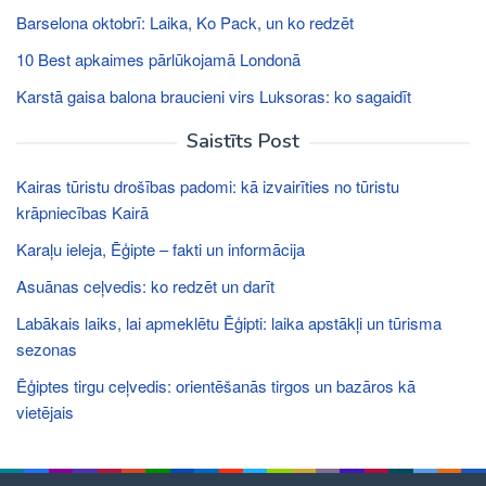
Barselona oktobrī: Laika, Ko Pack, un ko redzēt
10 Best apkaimes pārlūkojamā Londonā
Karstā gaisa balona braucieni virs Luksoras: ko sagaidīt
Saistīts Post
Kairas tūristu drošības padomi: kā izvairīties no tūristu
krāpniecības Kairā
Karaļu ieleja, Ēģipte – fakti un informācija
Asuānas ceļvedis: ko redzēt un darīt
Labākais laiks, lai apmeklētu Ēģipti: laika apstākļi un tūrisma
sezonas
Ēģiptes tirgu ceļvedis: orientēšanās tirgos un bazāros kā
vietējais