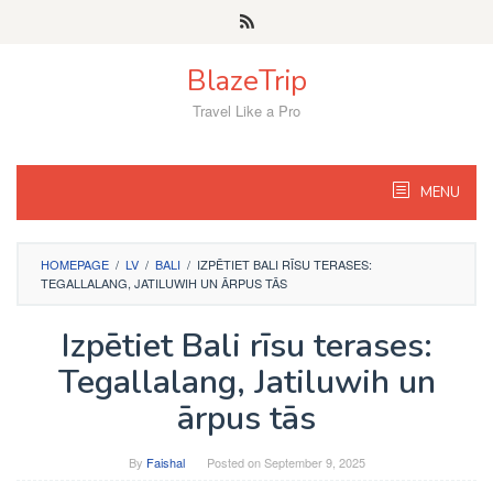
Skip
to
content
BlazeTrip
Travel Like a Pro
MENU
HOMEPAGE
/
LV
/
BALI
/
IZPĒTIET BALI RĪSU TERASES:
TEGALLALANG, JATILUWIH UN ĀRPUS TĀS
Izpētiet Bali rīsu terases:
Tegallalang, Jatiluwih un
ārpus tās
By
Faishal
Posted on
September 9, 2025