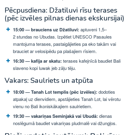
Pēcpusdiena: Džatiluvi rīsu terases
(pēc izvēles pilnas dienas ekskursijai)
15:00 — brauciens uz Džatiluvi:
aptuveni 1,5–
2 stundas no Ubudas. Izpētiet UNESCO Pasaules
mantojuma terases, pastaigājieties pa eko takām vai
brauciet ar velosipēdu pa plašajiem rīsiem.
16:30 — kafija ar skatu:
terases kafejnīcā baudiet Bali
slaveno kopi luwak jeb zāļu tēju.
Vakars: Saulriets un atpūta
18:00 — Tanah Lot templis (pēc izvēles):
dodoties
atpakaļ uz dienvidiem, apstājieties Tanah Lot, lai vērotu
vienu no Bali ikoniskākajiem saulrietiem.
19:30 — vakariņas Seminjakā vai Ubudā:
dienas
noslēgumā baudiet vakariņas pludmalē vai džungļos.