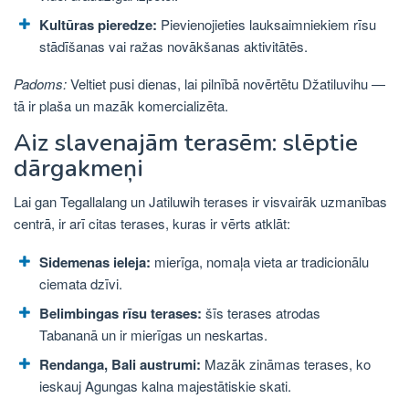
Kultūras pieredze:
Pievienojieties lauksaimniekiem rīsu
stādīšanas vai ražas novākšanas aktivitātēs.
Padoms:
Veltiet pusi dienas, lai pilnībā novērtētu Džatiluvihu —
tā ir plaša un mazāk komercializēta.
Aiz slavenajām terasēm: slēptie
dārgakmeņi
Lai gan Tegallalang un Jatiluwih terases ir visvairāk uzmanības
centrā, ir arī citas terases, kuras ir vērts atklāt:
Sidemenas ieleja:
mierīga, nomaļa vieta ar tradicionālu
ciemata dzīvi.
Belimbingas rīsu terases:
šīs terases atrodas
Tabananā un ir mierīgas un neskartas.
Rendanga, Bali austrumi:
Mazāk zināmas terases, ko
ieskauj Agungas kalna majestātiskie skati.