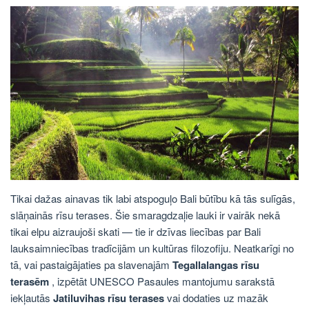
Tikai dažas ainavas tik labi atspoguļo Bali būtību kā tās sulīgās,
slāņainās rīsu terases. Šie smaragdzaļie lauki ir vairāk nekā
tikai elpu aizraujoši skati — tie ir dzīvas liecības par Bali
lauksaimniecības tradīcijām un kultūras filozofiju. Neatkarīgi no
tā, vai pastaigājaties pa slavenajām
Tegallalangas rīsu
terasēm
, izpētāt UNESCO Pasaules mantojumu sarakstā
iekļautās
Jatiluvihas rīsu terases
vai dodaties uz mazāk