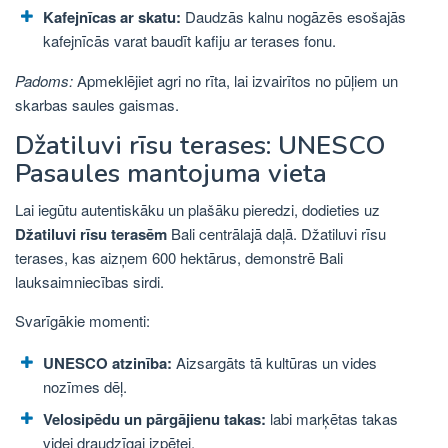
Kafejnīcas ar skatu:
Daudzās kalnu nogāzēs esošajās
kafejnīcās varat baudīt kafiju ar terases fonu.
Padoms:
Apmeklējiet agri no rīta, lai izvairītos no pūļiem un
skarbas saules gaismas.
Džatiluvi rīsu terases: UNESCO
Pasaules mantojuma vieta
Lai iegūtu autentiskāku un plašāku pieredzi, dodieties uz
Džatiluvi rīsu terasēm
Bali centrālajā daļā. Džatiluvi rīsu
terases, kas aizņem 600 hektārus, demonstrē Bali
lauksaimniecības sirdi.
Svarīgākie momenti:
UNESCO atzinība:
Aizsargāts tā kultūras un vides
nozīmes dēļ.
Velosipēdu un pārgājienu takas:
labi marķētas takas
videi draudzīgai izpētei.