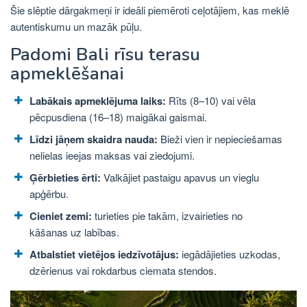
Šie slēptie dārgakmeņi ir ideāli piemēroti ceļotājiem, kas meklē
autentiskumu un mazāk pūļu.
Padomi Bali rīsu terasu
apmeklēšanai
Labākais apmeklējuma laiks:
Rīts (8–10) vai vēla
pēcpusdiena (16–18) maigākai gaismai.
Līdzi jāņem skaidra nauda:
Bieži vien ir nepieciešamas
nelielas ieejas maksas vai ziedojumi.
Ģērbieties ērti:
Valkājiet pastaigu apavus un vieglu
apģērbu.
Cieniet zemi:
turieties pie takām, izvairieties no
kāšanas uz labības.
Atbalstiet vietējos iedzīvotājus:
iegādājieties uzkodas,
dzērienus vai rokdarbus ciemata stendos.