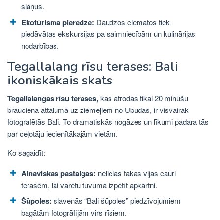
slāņus.
Ekotūrisma pieredze:
Daudzos ciematos tiek
piedāvātas ekskursijas pa saimniecībām un kulinārijas
nodarbības.
Tegallalang rīsu terases: Bali
ikoniskākais skats
Tegallalangas rīsu terases,
kas atrodas tikai 20 minūšu
brauciena attālumā uz ziemeļiem no Ubudas,
ir visvairāk
fotografētās Bali. To dramatiskās nogāzes un līkumi padara tās
par ceļotāju iecienītākajām vietām.
Ko sagaidīt:
Ainaviskas pastaigas:
nelielas takas vijas cauri
terasēm, lai varētu tuvumā izpētīt apkārtni.
Šūpoles:
slavenās “Bali šūpoles” piedzīvojumiem
bagātām fotogrāfijām virs rīsiem.