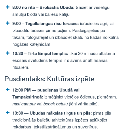
8:00 no rīta – Brokastis Ubudā:
Sāciet ar veselīgu
smūtiju bļodā vai baliešu kafiju.
9:00 – Tegallalangas rīsu terases:
ierodieties agri, lai
izbaudītu terases pirms pūļiem. Pastaigājieties pa
takām, fotografējiet un izbaudiet skatu no kādas no kalna
nogāzes kafejnīcām.
10:30 – Tirta Empul templis:
tikai 20 minūšu attālumā
esošais svētūdens templis ir slavens ar attīrīšanās
rituāliem.
Pusdienlaiks: Kultūras izpēte
12:00 PM — pusdienas Ubudā vai
Tampaksiringā:
izmēģiniet vietējos ēdienus, piemēram,
nasi campur
vai
bebek betutu
(lēni vārīta pīle).
13:30 — Ubudas mākslas tirgus un pils:
pirms pils
tradicionālās baliešu arhitektūras izpētes aplūkojiet
rokdarbus, tekstilizstrādājumus un suvenīrus.