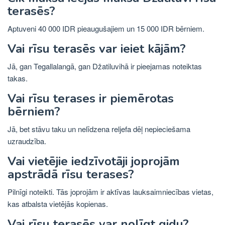
terasēs?
Aptuveni 40 000 IDR pieaugušajiem un 15 000 IDR bērniem.
Vai rīsu terasēs var ieiet kājām?
Jā, gan Tegallalangā, gan Džatiluvihā ir pieejamas noteiktas
takas.
Vai rīsu terases ir piemērotas
bērniem?
Jā, bet stāvu taku un nelīdzena reljefa dēļ nepieciešama
uzraudzība.
Vai vietējie iedzīvotāji joprojām
apstrādā rīsu terases?
Pilnīgi noteikti. Tās joprojām ir aktīvas lauksaimniecības vietas,
kas atbalsta vietējās kopienas.
Vai rīsu terasēs var nolīgt gidu?