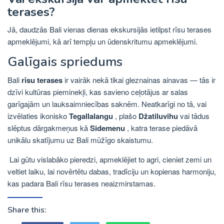
terases?
Jā, daudzās Bali vienas dienas ekskursijās ietilpst rīsu terases
apmeklējumi, kā arī tempļu un ūdenskritumu apmeklējumi.
Galīgais spriedums
Bali
rīsu terases
ir vairāk nekā tikai gleznainas ainavas — tās ir
dzīvi kultūras pieminekļi, kas savieno ceļotājus ar salas
garīgajām un lauksaimniecības saknēm. Neatkarīgi no tā, vai
izvēlaties ikonisko
Tegallalangu
, plašo
Džatiluvihu
vai tādus
slēptus dārgakmeņus kā
Sidemenu
, katra terase piedāvā
unikālu skatījumu uz Bali mūžīgo skaistumu.
Lai gūtu vislabāko pieredzi, apmeklējiet to agri, cieniet zemi un
veltiet laiku, lai novērtētu dabas, tradīciju un kopienas harmoniju,
kas padara Bali rīsu terases neaizmirstamas.
Share this: