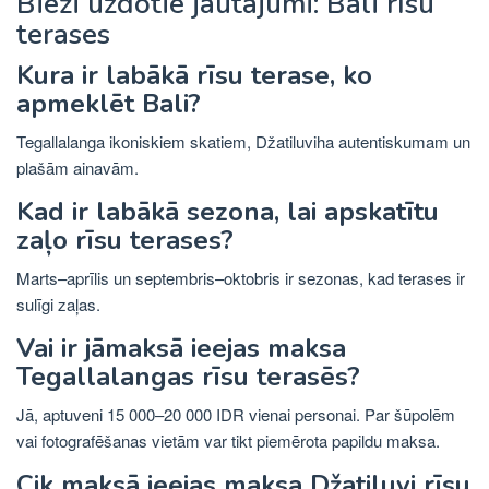
Bieži uzdotie jautājumi: Bali rīsu
terases
Kura ir labākā rīsu terase, ko
apmeklēt Bali?
Tegallalanga ikoniskiem skatiem, Džatiluviha autentiskumam un
plašām ainavām.
Kad ir labākā sezona, lai apskatītu
zaļo rīsu terases?
Marts–aprīlis un septembris–oktobris ir sezonas, kad terases ir
sulīgi zaļas.
Vai ir jāmaksā ieejas maksa
Tegallalangas rīsu terasēs?
Jā, aptuveni 15 000–20 000 IDR vienai personai. Par šūpolēm
vai fotografēšanas vietām var tikt piemērota papildu maksa.
Cik maksā ieejas maksa Džatiluvi rīsu