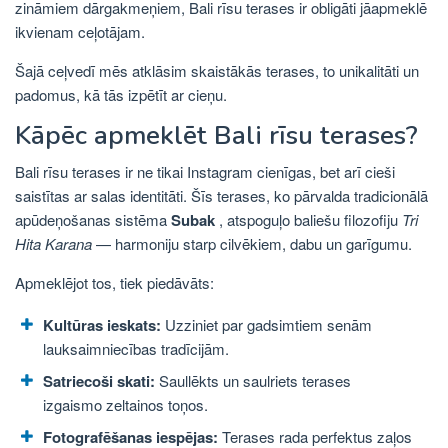
zināmiem dārgakmeņiem, Bali rīsu terases ir obligāti jāapmeklē
ikvienam ceļotājam.
Šajā ceļvedī mēs atklāsim skaistākās terases, to unikalitāti un
padomus, kā tās izpētīt ar cieņu.
Kāpēc apmeklēt Bali rīsu terases?
Bali rīsu terases ir ne tikai Instagram cienīgas, bet arī cieši
saistītas ar salas identitāti. Šīs terases, ko pārvalda tradicionālā
apūdeņošanas sistēma
Subak
, atspoguļo baliešu filozofiju
Tri
Hita Karana
— harmoniju starp cilvēkiem, dabu un garīgumu.
Apmeklējot tos, tiek piedāvāts:
Kultūras ieskats:
Uzziniet par gadsimtiem senām
lauksaimniecības tradīcijām.
Satriecoši skati:
Saullēkts un saulriets terases
izgaismo zeltainos toņos.
Fotografēšanas iespējas:
Terases rada perfektus zaļos