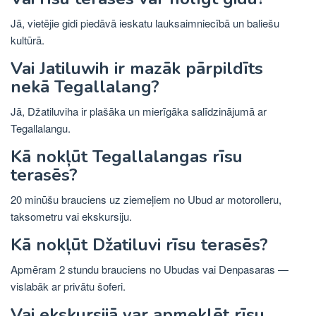
Jā, vietējie gidi piedāvā ieskatu lauksaimniecībā un baliešu
kultūrā.
Vai Jatiluwih ir mazāk pārpildīts
nekā Tegallalang?
Jā, Džatiluviha ir plašāka un mierīgāka salīdzinājumā ar
Tegallalangu.
Kā nokļūt Tegallalangas rīsu
terasēs?
20 minūšu brauciens uz ziemeļiem no Ubud ar motorolleru,
taksometru vai ekskursiju.
Kā nokļūt Džatiluvi rīsu terasēs?
Apmēram 2 stundu brauciens no Ubudas vai Denpasaras —
vislabāk ar privātu šoferi.
Vai ekskursijā var apmeklēt rīsu