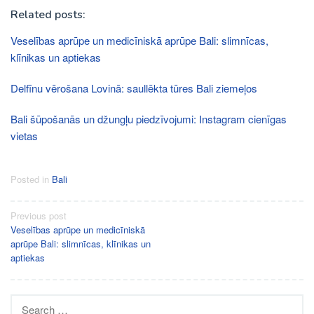
Related posts:
Veselības aprūpe un medicīniskā aprūpe Bali: slimnīcas,
klīnikas un aptiekas
Delfīnu vērošana Lovinā: saullēkta tūres Bali ziemeļos
Bali šūpošanās un džungļu piedzīvojumi: Instagram cienīgas
vietas
Posted in
Bali
Post
Previous post
Veselības aprūpe un medicīniskā
navigation
aprūpe Bali: slimnīcas, klīnikas un
aptiekas
Search