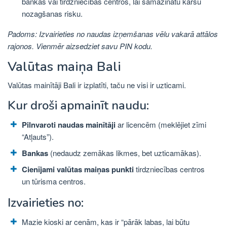
bankās vai tirdzniecības centros, lai samazinātu karšu
nozagšanas risku.
Padoms: Izvairieties no naudas izņemšanas vēlu vakarā attālos
rajonos. Vienmēr aizsedziet savu PIN kodu.
Valūtas maiņa Bali
Valūtas mainītāji Bali ir izplatīti, taču ne visi ir uzticami.
Kur droši apmainīt naudu:
Pilnvaroti naudas mainītāji
ar licencēm (meklējiet zīmi
“Atļauts”).
Bankas
(nedaudz zemākas likmes, bet uzticamākas).
Cienījami valūtas maiņas punkti
tirdzniecības centros
un tūrisma centros.
Izvairieties no:
Mazie kioski ar cenām, kas ir “pārāk labas, lai būtu