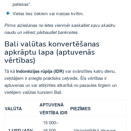
patiesas”.
Vietas bez čekiem vai maiņas kvītim.
Pirms aiziešanas no letes vienmēr saskaitiet savu skaidru
naudu un vēlreiz pārbaudiet banknotes.
Bali valūtas konvertēšanas
apkrāptu lapa (aptuvenās
vērtības)
Tā kā
Indonēzijas rūpija (IDR)
var svārstīties katru dienu,
ceļotājiem ir sniegts praktisks ceļvedis. Šīs vērtības ir
aptuvenas un var atšķirties atkarībā no pasaules tirgiem un
vietējiem valūtas kursiem Bali.
APTUVENĀ
VALŪTA
PIEZĪMES
VĒRTĪBA IDR
15 000–
1 USD (ASV
Visizplatītākā atsauce
16 500