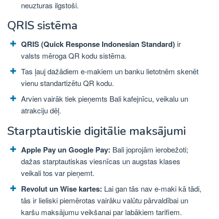
neuzturas ilgstoši.
QRIS sistēma
QRIS (Quick Response Indonesian Standard)
ir
valsts mēroga QR kodu sistēma.
Tas ļauj dažādiem e-makiem un banku lietotnēm skenēt
vienu standartizētu QR kodu.
Arvien vairāk tiek pieņemts Bali kafejnīcu, veikalu un
atrakciju dēļ.
Starptautiskie digitālie maksājumi
Apple Pay un Google Pay:
Bali joprojām ierobežoti;
dažas starptautiskas viesnīcas un augstas klases
veikali tos var pieņemt.
Revolut un Wise kartes:
Lai gan tās nav e-maki kā tādi,
tās ir lieliski piemērotas vairāku valūtu pārvaldībai un
karšu maksājumu veikšanai par labākiem tarifiem.