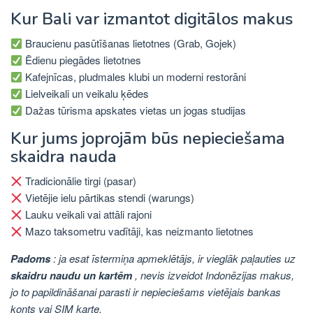
Kur Bali var izmantot digitālos makus
Braucienu pasūtīšanas lietotnes (Grab, Gojek)
Ēdienu piegādes lietotnes
Kafejnīcas, pludmales klubi un moderni restorāni
Lielveikali un veikalu ķēdes
Dažas tūrisma apskates vietas un jogas studijas
Kur jums joprojām būs nepieciešama
skaidra nauda
Tradicionālie tirgi (pasar)
Vietējie ielu pārtikas stendi (warungs)
Lauku veikali vai attāli rajoni
Mazo taksometru vadītāji, kas neizmanto lietotnes
Padoms
: ja esat īstermiņa apmeklētājs, ir vieglāk paļauties uz
skaidru naudu un kartēm
, nevis izveidot Indonēzijas makus,
jo to papildināšanai parasti ir nepieciešams vietējais bankas
konts vai SIM karte.