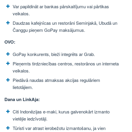
Var papildināt ar bankas pārskaitījumu vai pārtikas
veikalos.
Daudzas kafejnīcas un restorāni Seminjakā, Ubudā un
Čanggu pieņem GoPay maksājumus.
OVO:
GoPay konkurents, bieži integrēts ar Grab.
Pieņemts tirdzniecības centros, restorānos un interneta
veikalos.
Piedāvā naudas atmaksas akcijas regulāriem
lietotājiem.
Dana un LinkAja:
Citi Indonēzijas e-maki, kurus galvenokārt izmanto
vietējie iedzīvotāji.
Tūristi var atrast ierobežotu izmantošanu, ja vien