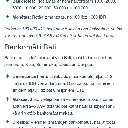
Banknotes:
Pieejamas ar nominālvērtībām 1000, 2000,
5000, 10 000, 20 000, 50 000 un 100 000.
Monētas:
Retāk izmantotas, no 100 līdz 1000 IDR.
Padoms: 100 000 IDR banknote ir lielākā nominālvērtība, un tās
vērtība ir aptuveni 6–7 ASV dolāri atkarībā no valūtas kursa.
Bankomāti Bali
Bankomāti ir plaši pieejami visā Bali, īpaši tūrisma centros,
piemēram, Kutā, Seminjakā, Ubudā un Čanggu.
Izņemšanas limiti:
Lielākā daļa bankomātu atļauj 2–3
miljonus IDR vienā darījumā. Daži bankomāti ar lieliem
limitiem atļauj līdz pat 6 miljoniem IDR.
Maksas:
Jūsu vietējā banka var iekasēt maksu, parasti
aptuveni 2–5 ASV dolārus par katru naudas izņemšanu,
kā arī vietējo bankomātu maksu.
Drošība:
Vienmēr izmantojiet bankomātus, kas atrodas