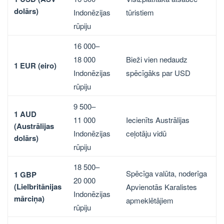
dolārs)
tūristiem
Indonēzijas
rūpiju
16 000–
Bieži vien nedaudz
18 000
1 EUR (eiro)
spēcīgāks par USD
Indonēzijas
rūpiju
9 500–
1 AUD
Iecienīts Austrālijas
11 000
(Austrālijas
ceļotāju vidū
Indonēzijas
dolārs)
rūpiju
18 500–
Spēcīga valūta, noderīga
1 GBP
20 000
(Lielbritānijas
Apvienotās Karalistes
Indonēzijas
mārciņa)
apmeklētājiem
rūpiju