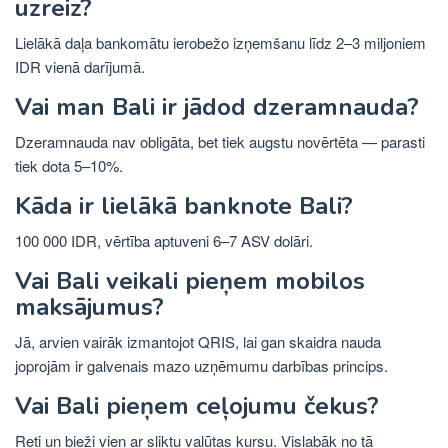
uzreiz?
Lielākā daļa bankomātu ierobežo izņemšanu līdz 2–3 miljoniem
IDR vienā darījumā.
Vai man Bali ir jādod dzeramnauda?
Dzeramnauda nav obligāta, bet tiek augstu novērtēta — parasti
tiek dota 5–10%.
Kāda ir lielākā banknote Bali?
100 000 IDR, vērtība aptuveni 6–7 ASV dolāri.
Vai Bali veikali pieņem mobilos
maksājumus?
Jā, arvien vairāk izmantojot QRIS, lai gan skaidra nauda
joprojām ir galvenais mazo uzņēmumu darbības princips.
Vai Bali pieņem ceļojumu čekus?
Reti un bieži vien ar sliktu valūtas kursu. Vislabāk no tā