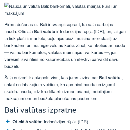
Pirms došanās uz Bali ir svarīgi saprast, kā salā darbojas
nauda. Oficiālā
Bali valūta
ir Indonēzijas rūpija (IDR), un, lai gan
tā tiek plaši izmantota, ceļotājus bieži mulsina lielie skaitļi uz
banknotēm un mainīgie valūtas kursi. Zinot, kā rīkoties ar naudu
— vai nu bankomātos, valūtas mainītājos, vai kartēs —, jūs
varēsiet izvairīties no krāpniecības un efektīvi pārvaldīt savu
budžetu.
Šajā ceļvedī ir apkopots viss, kas jums jāzina par
Bali valūtu
,
sākot no labākajiem veidiem, kā apmainīt naudu un izņemt
skaidru naudu, līdz kredītkaršu izmantošanai, mobilajiem
maksājumiem un budžeta plānošanas padomiem.
Bali valūtas izpratne
Oficiālā valūta:
Indonēzijas rūpija (IDR).