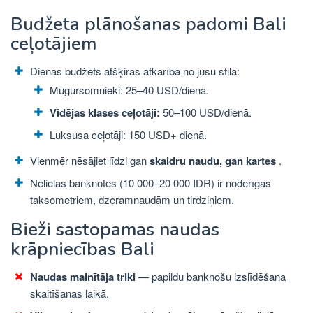
Budžeta plānošanas padomi Bali
ceļotājiem
Dienas budžets atšķiras atkarībā no jūsu stila:
Mugursomnieki: 25–40 USD/dienā.
Vidējas klases ceļotāji:
50–100 USD/dienā.
Luksusa ceļotāji: 150 USD+ dienā.
Vienmēr nēsājiet līdzi gan
skaidru naudu, gan kartes
.
Nelielas banknotes (10 000–20 000 IDR) ir noderīgas
taksometriem, dzeramnaudām un tirdziņiem.
Bieži sastopamas naudas
krāpniecības Bali
Naudas mainītāja triki
— papildu banknošu izslīdēšana
skaitīšanas laikā.