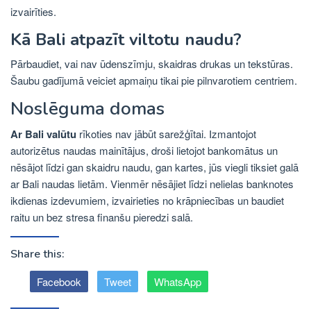
izvairīties.
Kā Bali atpazīt viltotu naudu?
Pārbaudiet, vai nav ūdenszīmju, skaidras drukas un tekstūras.
Šaubu gadījumā veiciet apmaiņu tikai pie pilnvarotiem centriem.
Noslēguma domas
Ar Bali valūtu
rīkoties
nav jābūt sarežģītai. Izmantojot
autorizētus naudas mainītājus, droši lietojot bankomātus un
nēsājot līdzi gan skaidru naudu, gan kartes, jūs viegli tiksiet galā
ar Bali naudas lietām. Vienmēr nēsājiet līdzi nelielas banknotes
ikdienas izdevumiem, izvairieties no krāpniecības un baudiet
raitu un bez stresa finanšu pieredzi salā.
Share this:
Facebook
Tweet
WhatsApp