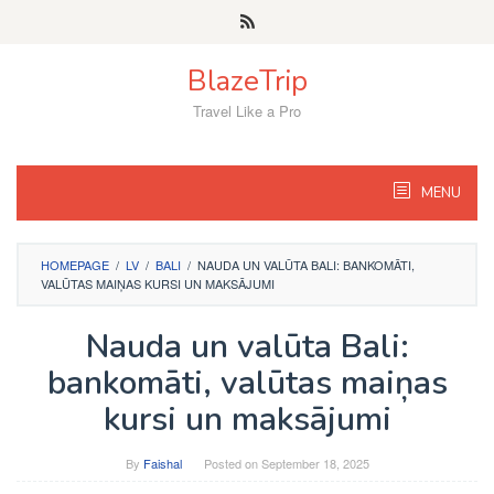
Skip
to
content
BlazeTrip
Travel Like a Pro
MENU
HOMEPAGE
/
LV
/
BALI
/
NAUDA UN VALŪTA BALI: BANKOMĀTI,
VALŪTAS MAIŅAS KURSI UN MAKSĀJUMI
Nauda un valūta Bali:
bankomāti, valūtas maiņas
kursi un maksājumi
By
Faishal
Posted on
September 18, 2025