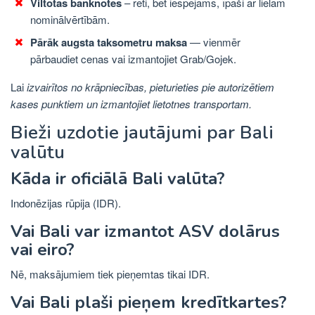
Viltotas banknotes
– reti, bet iespējams, īpaši ar lielām
nominālvērtībām.
Pārāk augsta taksometru maksa
— vienmēr
pārbaudiet cenas vai izmantojiet Grab/Gojek.
Lai
izvairītos no krāpniecības, pieturieties pie autorizētiem
kases punktiem un izmantojiet lietotnes transportam.
Bieži uzdotie jautājumi par Bali
valūtu
Kāda ir oficiālā Bali valūta?
Indonēzijas rūpija (IDR).
Vai Bali var izmantot ASV dolārus
vai eiro?
Nē, maksājumiem tiek pieņemtas tikai IDR.
Vai Bali plaši pieņem kredītkartes?