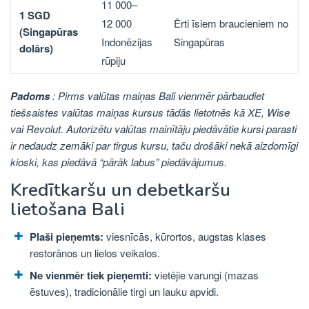
11 000–
1 SGD
Ērti īsiem braucieniem no
12 000
(Singapūras
Singapūras
Indonēzijas
dolārs)
rūpiju
Padoms
: Pirms valūtas maiņas Bali vienmēr pārbaudiet
tiešsaistes valūtas maiņas kursus tādās lietotnēs kā XE, Wise
vai Revolut. Autorizētu valūtas mainītāju piedāvātie kursi parasti
ir nedaudz zemāki par tirgus kursu, taču drošāki nekā aizdomīgi
kioski, kas piedāvā “pārāk labus” piedāvājumus.
Kredītkaršu un debetkaršu
lietošana Bali
Plaši pieņemts:
viesnīcās, kūrortos, augstas klases
restorānos un lielos veikalos.
Ne vienmēr tiek pieņemti:
vietējie varungi (mazas
ēstuves), tradicionālie tirgi un lauku apvidi.