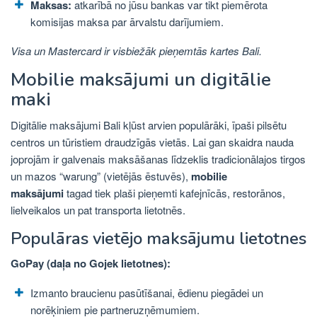
Maksas:
atkarībā no jūsu bankas var tikt piemērota
komisijas maksa par ārvalstu darījumiem.
Visa un Mastercard ir visbiežāk pieņemtās kartes Bali.
Mobilie maksājumi un digitālie
maki
Digitālie maksājumi Bali kļūst arvien populārāki, īpaši pilsētu
centros un tūristiem draudzīgās vietās. Lai gan skaidra nauda
joprojām ir galvenais maksāšanas līdzeklis tradicionālajos tirgos
un mazos “warung” (vietējās ēstuvēs),
mobilie
maksājumi
tagad tiek plaši pieņemti kafejnīcās, restorānos,
lielveikalos un pat transporta lietotnēs.
Populāras vietējo maksājumu lietotnes
GoPay (daļa no Gojek lietotnes):
Izmanto braucienu pasūtīšanai, ēdienu piegādei un
norēķiniem pie partneruzņēmumiem.