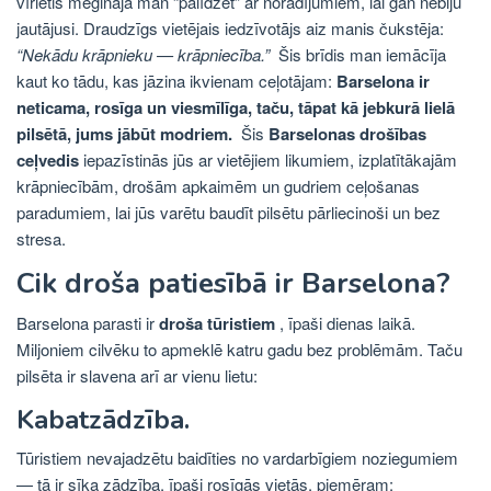
vīrietis mēģināja man “palīdzēt” ar norādījumiem, lai gan nebiju
jautājusi. Draudzīgs vietējais iedzīvotājs aiz manis čukstēja:
“Nekādu krāpnieku — krāpniecība.”
Šis brīdis man iemācīja
kaut ko tādu, kas jāzina ikvienam ceļotājam:
Barselona ir
neticama, rosīga un viesmīlīga, taču, tāpat kā jebkurā lielā
pilsētā, jums jābūt modriem.
Šis
Barselonas drošības
ceļvedis
iepazīstinās jūs ar vietējiem likumiem, izplatītākajām
krāpniecībām, drošām apkaimēm un gudriem ceļošanas
paradumiem, lai jūs varētu baudīt pilsētu pārliecinoši un bez
stresa.
Cik droša patiesībā ir Barselona?
Barselona parasti ir
droša tūristiem
, īpaši dienas laikā.
Miljoniem cilvēku to apmeklē katru gadu bez problēmām. Taču
pilsēta ir slavena arī ar vienu lietu:
Kabatzādzība.
Tūristiem nevajadzētu baidīties no vardarbīgiem noziegumiem
— tā ir sīka zādzība, īpaši rosīgās vietās, piemēram: