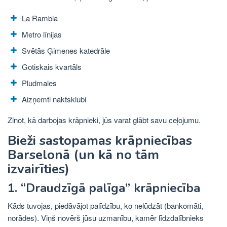
La Rambla
Metro līnijas
Svētās Ģimenes katedrāle
Gotiskais kvartāls
Pludmales
Aizņemti naktsklubi
Zinot, kā darbojas krāpnieki, jūs varat glābt savu ceļojumu.
Bieži sastopamas krāpniecības
Barselonā (un kā no tām
izvairīties)
1. “Draudzīgā palīga” krāpniecība
Kāds tuvojas, piedāvājot palīdzību, ko nelūdzāt (bankomāti,
norādes). Viņš novērš jūsu uzmanību, kamēr līdzdalībnieks