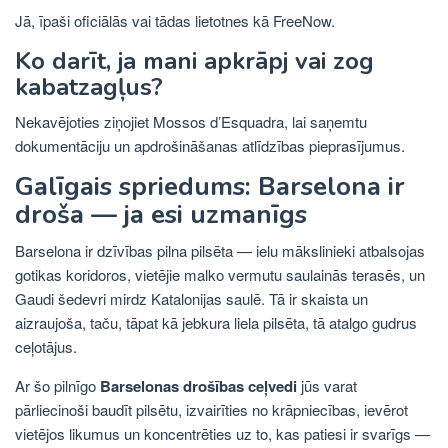
Jā, īpaši oficiālās vai tādas lietotnes kā FreeNow.
Ko darīt, ja mani apkrāpj vai zog
kabatzagļus?
Nekavējoties ziņojiet Mossos d’Esquadra, lai saņemtu
dokumentāciju un apdrošināšanas atlīdzības pieprasījumus.
Galīgais spriedums: Barselona ir
droša — ja esi uzmanīgs
Barselona ir dzīvības pilna pilsēta — ielu mākslinieki atbalsojas
gotikas koridoros, vietējie malko vermutu saulainās terasēs, un
Gaudi šedevri mirdz Katalonijas saulē. Tā ir skaista un
aizraujoša, taču, tāpat kā jebkura liela pilsēta, tā atalgo gudrus
ceļotājus.
Ar šo pilnīgo
Barselonas drošības ceļvedi
jūs varat
pārliecinoši baudīt pilsētu, izvairīties no krāpniecības, ievērot
vietējos likumus un koncentrēties uz to, kas patiesi ir svarīgs —