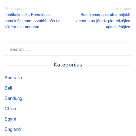
Post
Previous post
Next post
Labākais laiks Barselonas
Barselonas apskates objekti:
navigation
apmeklējumam: izvairīšanās no
vietas, kas jāredz pirmreizējiem
pūļiem un karstuma
apmeklētājiem
Search
for:
Kategorijas
Australia
Bali
Bandung
China
Egypt
England