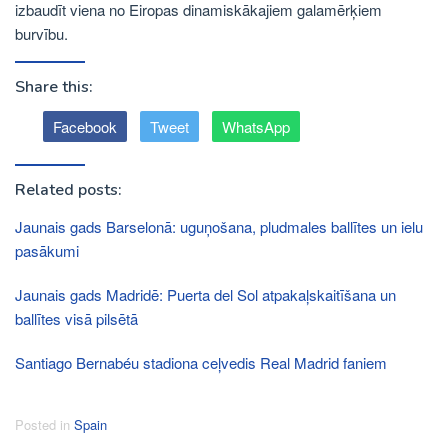
izbaudīt viena no Eiropas dinamiskākajiem galamērķiem
burvību.
Share this:
Facebook
Tweet
WhatsApp
Related posts:
Jaunais gads Barselonā: uguņošana, pludmales ballītes un ielu
pasākumi
Jaunais gads Madridē: Puerta del Sol atpakaļskaitīšana un
ballītes visā pilsētā
Santiago Bernabéu stadiona ceļvedis Real Madrid faniem
Posted in
Spain