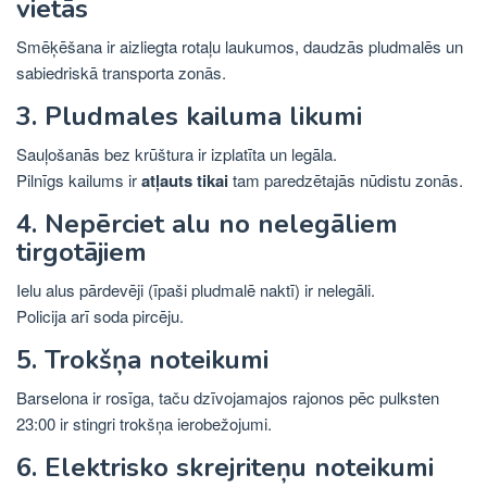
vietās
Smēķēšana ir aizliegta rotaļu laukumos, daudzās pludmalēs un
sabiedriskā transporta zonās.
3. Pludmales kailuma likumi
Sauļošanās bez krūštura ir izplatīta un legāla.
Pilnīgs kailums ir
atļauts tikai
tam paredzētajās nūdistu zonās.
4. Nepērciet alu no nelegāliem
tirgotājiem
Ielu alus pārdevēji (īpaši pludmalē naktī) ir nelegāli.
Policija arī soda pircēju.
5. Trokšņa noteikumi
Barselona ir rosīga, taču dzīvojamajos rajonos pēc pulksten
23:00 ir stingri trokšņa ierobežojumi.
6. Elektrisko skrejriteņu noteikumi