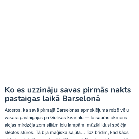
Ko es uzzināju savas pirmās nakts
pastaigas laikā Barselonā
Atceros, ka savā pirmajā Barselonas apmeklējuma reizē vēlu
vakarā pastaigājos pa Gotikas kvartālu — tā šaurās akmens
alejas mirdzēja zem siltām ielu lampām, mūziķi klusi spēlēja
slēptos stūros. Tā bija maģiska sajūta… līdz brīdim, kad kāds