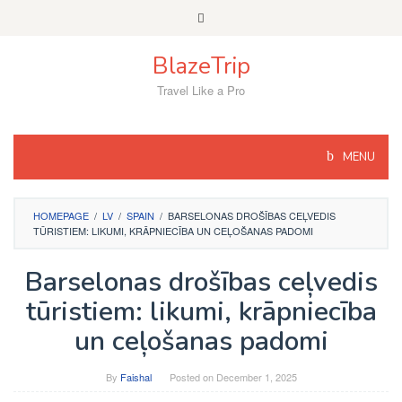
Skip
to
content
BlazeTrip
Travel Like a Pro
MENU
HOMEPAGE
/
LV
/
SPAIN
/
BARSELONAS DROŠĪBAS CEĻVEDIS
TŪRISTIEM: LIKUMI, KRĀPNIECĪBA UN CEĻOŠANAS PADOMI
Barselonas drošības ceļvedis
tūristiem: likumi, krāpniecība
un ceļošanas padomi
By
Faishal
Posted on
December 1, 2025