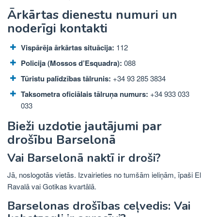
Ārkārtas dienestu numuri un
noderīgi kontakti
Vispārēja ārkārtas situācija:
112
Policija (Mossos d’Esquadra):
088
Tūristu palīdzības tālrunis:
+34 93 285 3834
Taksometra oficiālais tālruņa numurs:
+34 933 033
033
Bieži uzdotie jautājumi par
drošību Barselonā
Vai Barselonā naktī ir droši?
Jā, noslogotās vietās. Izvairieties no tumšām ieliņām, īpaši El
Ravalā vai Gotikas kvartālā.
Barselonas drošības ceļvedis: Vai