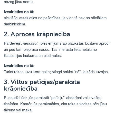
nozog jūsu somu.
Izvairieties no tā:
pieklājīgi atsakieties no palīdzības, ja vien tā nav no oficiāliem
darbiniekiem.
2. Aproces krāpniecība
Pārdevējs,
neprasot
, piesien jums ap plaukstas locītavu aproci
un pēc tam pieprasa naudu. Tas ir ierasta lieta netālu no
Katalonijas laukuma un pludmales.
Izvairieties no tā:
Turiet rokas tuvu ķermenim; stingri sakiet “nē”, ja kāds tuvojas.
3. Viltus petīcijas/paraksta
krāpniecība
Pusaudži lūdz jūs parakstīt “petīciju” labdarībai vai invalīdu
tiesībām. Kamēr jūs parakstāties, cita roka sniedzas pēc jūsu
tālruņa vai maka.