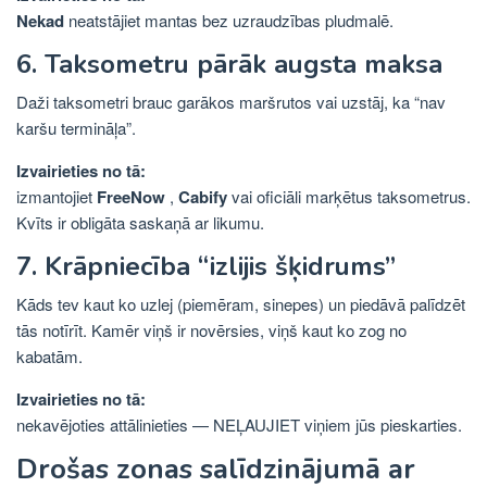
Nekad
neatstājiet mantas bez uzraudzības pludmalē.
6. Taksometru pārāk augsta maksa
Daži taksometri brauc garākos maršrutos vai uzstāj, ka “nav
karšu termināļa”.
Izvairieties no tā:
izmantojiet
FreeNow
,
Cabify
vai oficiāli marķētus taksometrus.
Kvīts ir obligāta saskaņā ar likumu.
7. Krāpniecība “izlijis šķidrums”
Kāds tev kaut ko uzlej (piemēram, sinepes) un piedāvā palīdzēt
tās notīrīt. Kamēr viņš ir novērsies, viņš kaut ko zog no
kabatām.
Izvairieties no tā:
nekavējoties attālinieties — NEĻAUJIET viņiem jūs pieskarties.
Drošas zonas salīdzinājumā ar