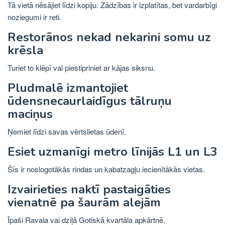
Tā vietā nēsājiet līdzi kopiju. Zādzības ir izplatītas, bet vardarbīgi
noziegumi ir reti.
Restorānos nekad nekarini somu uz
krēsla
Turiet to klēpī vai piestipriniet ar kājas siksnu.
Pludmalē izmantojiet
ūdensnecaurlaidīgus tālruņu
maciņus
Ņemiet līdzi savas vērtslietas ūdenī.
Esiet uzmanīgi metro līnijās L1 un L3
Šīs ir noslogotākās rindas un kabatzagļu iecienītākās vietas.
Izvairieties naktī pastaigāties
vienatnē pa šaurām alejām
Īpaši Ravala vai dziļā Gotiskā kvartāla apkārtnē.