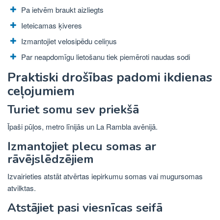
Pa ietvēm braukt aizliegts
Ieteicamas ķiveres
Izmantojiet velosipēdu celiņus
Par neapdomīgu lietošanu tiek piemēroti naudas sodi
Praktiski drošības padomi ikdienas
ceļojumiem
Turiet somu sev priekšā
Īpaši pūļos, metro līnijās un La Rambla avēnijā.
Izmantojiet plecu somas ar
rāvējslēdzējiem
Izvairieties atstāt atvērtas iepirkumu somas vai mugursomas
atvilktas.
Atstājiet pasi viesnīcas seifā