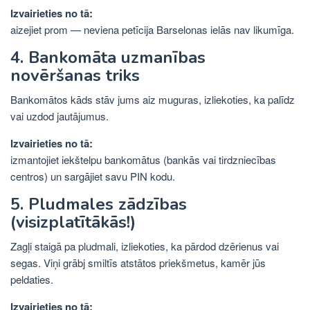
Izvairieties no tā:
aizejiet prom — neviena petīcija Barselonas ielās nav likumīga.
4. Bankomāta uzmanības
novēršanas triks
Bankomātos kāds stāv jums aiz muguras, izliekoties, ka palīdz
vai uzdod jautājumus.
Izvairieties no tā:
izmantojiet iekštelpu bankomātus (bankās vai tirdzniecības
centros) un sargājiet savu PIN kodu.
5. Pludmales zādzības
(visizplatītākās!)
Zagļi staigā pa pludmali, izliekoties, ka pārdod dzērienus vai
segas. Viņi grābj smiltīs atstātos priekšmetus, kamēr jūs
peldaties.
Izvairieties no tā: