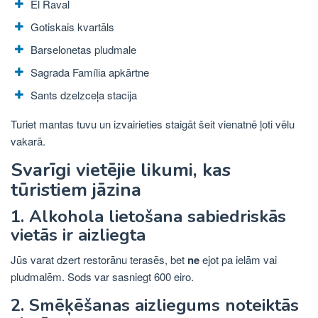
El Raval
Gotiskais kvartāls
Barselonetas pludmale
Sagrada Família apkārtne
Sants dzelzceļa stacija
Turiet mantas tuvu un izvairieties staigāt šeit vienatnē ļoti vēlu
vakarā.
Svarīgi vietējie likumi, kas
tūristiem jāzina
1. Alkohola lietošana sabiedriskās
vietās ir aizliegta
Jūs varat dzert restorānu terasēs, bet
ne
ejot pa ielām vai
pludmalēm. Sods var sasniegt 600 eiro.
2. Smēķēšanas aizliegums noteiktās