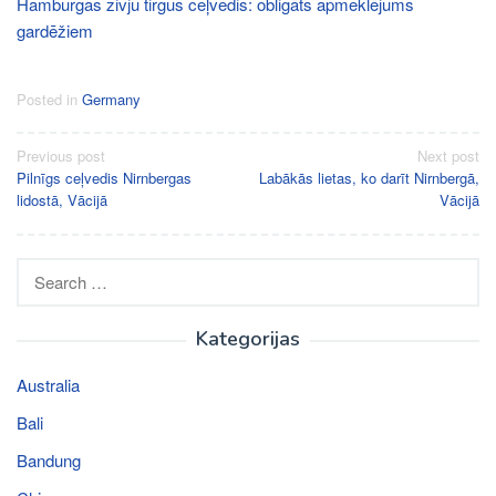
Hamburgas zivju tirgus ceļvedis: obligāts apmeklējums
gardēžiem
Posted in
Germany
Post
Previous post
Next post
Pilnīgs ceļvedis Nirnbergas
Labākās lietas, ko darīt Nirnbergā,
navigation
lidostā, Vācijā
Vācijā
Search
for:
Kategorijas
Australia
Bali
Bandung