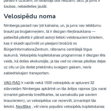
parasti ir uzticami, un skaitītājs būs redzami, taču, ja jums ir
šaubas, nebaidieties jautāt.
Velosipēdu noma
Nirnberga parasti nav ļoti kalnaina, un, ja jums nav iebildumu
braukt pa bruģakmeņiem, tā ir diezgan riteņbraukšana —
patiesībā pilsētā ir plānoti astoņi lieliski velobraucieni tūristiem,
kas ir skaidri apzīmēti un pieejami brošūrā no
BürgerInformationsZentrum. rātsnams centrālajā tirgus
laukumā. Velosipēdu koplietošanas programmas ir diezgan lēts
veids, kā doties ekskursijās, ja tas ved no vienas pilsētas daļas
uz citu un jūs dodat priekšroku svaigam gaisam, nevis
sabiedriskajam transportam.
VAG-RAD
ir vairāk nekā 1500 velosipēdu ar aptuveni 32
stāvvietām Nirnbergas apkārtnē un tās ārējos rajonos (jūs varat
izmantot galvenās kredītkartes, lai samaksātu par saviem
braucieniem), un velosipēdus var rezervēt, izmantojot tās
lietotni.
NextBike
, vēl viens populārs velosipēdu koplietošanas