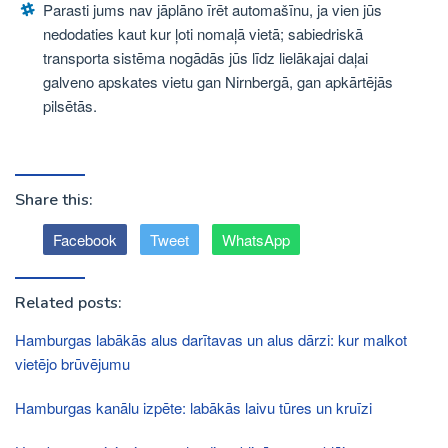
Parasti jums nav jāplāno īrēt automašīnu, ja vien jūs
nedodaties kaut kur ļoti nomaļā vietā; sabiedriskā
transporta sistēma nogādās jūs līdz lielākajai daļai
galveno apskates vietu gan Nirnbergā, gan apkārtējās
pilsētās.
Share this:
Facebook
Tweet
WhatsApp
Related posts:
Hamburgas labākās alus darītavas un alus dārzi: kur malkot
vietējo brūvējumu
Hamburgas kanālu izpēte: labākās laivu tūres un kruīzi