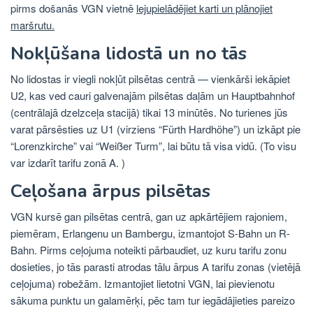
pirms došanās VGN vietnē
lejupielādējiet karti un plānojiet
maršrutu.
Nokļūšana lidostā un no tās
No lidostas ir viegli nokļūt pilsētas centrā — vienkārši iekāpiet
U2, kas ved cauri galvenajām pilsētas daļām un Hauptbahnhof
(centrālajā dzelzceļa stacijā) tikai 13 minūtēs. No turienes jūs
varat pārsēsties uz U1 (virziens “Fürth Hardhöhe”) un izkāpt pie
“Lorenzkirche” vai “Weißer Turm”, lai būtu tā visa vidū. (To visu
var izdarīt tarifu zonā A. )
Ceļošana ārpus pilsētas
VGN kursē gan pilsētas centrā, gan uz apkārtējiem rajoniem,
piemēram, Erlangenu un Bambergu, izmantojot S-Bahn un R-
Bahn. Pirms ceļojuma noteikti pārbaudiet, uz kuru tarifu zonu
dosieties, jo tās parasti atrodas tālu ārpus A tarifu zonas (vietējā
ceļojuma) robežām. Izmantojiet lietotni VGN, lai pievienotu
sākuma punktu un galamērķi, pēc tam tur iegādājieties pareizo