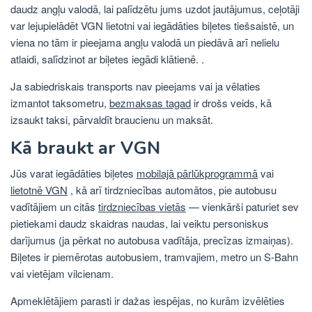
daudz angļu valodā, lai palīdzētu jums uzdot jautājumus, ceļotāji
var lejupielādēt VGN lietotni vai iegādāties biļetes tiešsaistē, un
viena no tām ir pieejama angļu valodā un piedāvā arī nelielu
atlaidi, salīdzinot ar biļetes iegādi klātienē. .
Ja sabiedriskais transports nav pieejams vai ja vēlaties
izmantot taksometru,
bezmaksas tagad
ir drošs veids, kā
izsaukt taksi, pārvaldīt braucienu un maksāt.
Kā braukt ar VGN
Jūs varat iegādāties biļetes
mobilajā pārlūkprogrammā
vai
lietotnē VGN
, kā arī tirdzniecības automātos, pie autobusu
vadītājiem un citās
tirdzniecības vietās
— vienkārši paturiet sev
pietiekami daudz skaidras naudas, lai veiktu personiskus
darījumus (ja pērkat no autobusa vadītāja, precīzas izmaiņas).
Biļetes ir piemērotas autobusiem, tramvajiem, metro un S-Bahn
vai vietējam vilcienam.
Apmeklētājiem parasti ir dažas iespējas, no kurām izvēlēties