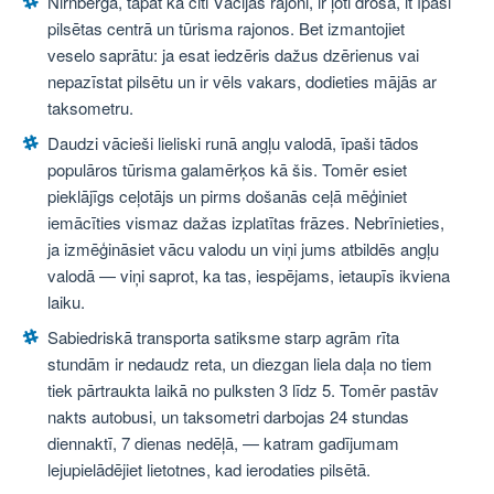
Nirnberga, tāpat kā citi Vācijas rajoni, ir ļoti droša, it īpaši
pilsētas centrā un tūrisma rajonos. Bet izmantojiet
veselo saprātu: ja esat iedzēris dažus dzērienus vai
nepazīstat pilsētu un ir vēls vakars, dodieties mājās ar
taksometru.
Daudzi vācieši lieliski runā angļu valodā, īpaši tādos
populāros tūrisma galamērķos kā šis. Tomēr esiet
pieklājīgs ceļotājs un pirms došanās ceļā mēģiniet
iemācīties vismaz dažas izplatītas frāzes. Nebrīnieties,
ja izmēģināsiet vācu valodu un viņi jums atbildēs angļu
valodā — viņi saprot, ka tas, iespējams, ietaupīs ikviena
laiku.
Sabiedriskā transporta satiksme starp agrām rīta
stundām ir nedaudz reta, un diezgan liela daļa no tiem
tiek pārtraukta laikā no pulksten 3 līdz 5. Tomēr pastāv
nakts autobusi, un taksometri darbojas 24 stundas
diennaktī, 7 dienas nedēļā, — katram gadījumam
lejupielādējiet lietotnes, kad ierodaties pilsētā.