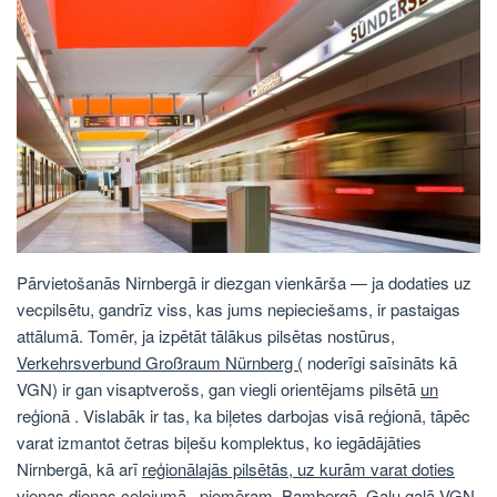
Pārvietošanās Nirnbergā ir diezgan vienkārša — ja dodaties uz
vecpilsētu, gandrīz viss, kas jums nepieciešams, ir pastaigas
attālumā. Tomēr, ja izpētāt tālākus pilsētas nostūrus,
Verkehrsverbund Großraum Nürnberg (
noderīgi saīsināts kā
VGN) ir gan visaptverošs, gan viegli orientējams pilsētā
un
reģionā . Vislabāk ir tas, ka biļetes darbojas visā reģionā, tāpēc
varat izmantot četras biļešu komplektus, ko iegādājāties
Nirnbergā, kā arī
reģionālajās pilsētās, uz kurām varat doties
vienas dienas ceļojumā
, piemēram, Bambergā. Galu galā VGN