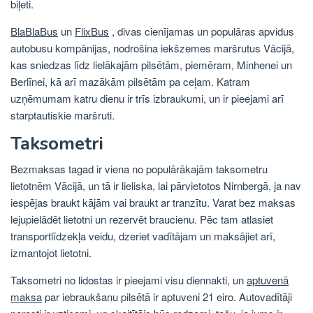
biļeti.
BlaBlaBus
un
FlixBus
, divas cienījamas un populāras apvidus
autobusu kompānijas, nodrošina iekšzemes maršrutus Vācijā,
kas sniedzas līdz lielākajām pilsētām, piemēram, Minhenei un
Berlīnei, kā arī mazākām pilsētām pa ceļam. Katram
uzņēmumam katru dienu ir trīs izbraukumi, un ir pieejami arī
starptautiskie maršruti.
Taksometri
Bezmaksas tagad ir viena no populārākajām taksometru
lietotnēm Vācijā, un tā ir lieliska, lai pārvietotos Nirnbergā, ja nav
iespējas braukt kājām vai braukt ar tranzītu. Varat bez maksas
lejupielādēt lietotni un rezervēt braucienu. Pēc tam atlasiet
transportlīdzekļa veidu, dzeriet vadītājam un maksājiet arī,
izmantojot lietotni.
Taksometri no lidostas ir pieejami visu diennakti, un
aptuvenā
maksa
par iebraukšanu pilsētā ir aptuveni 21 eiro. Autovadītāji