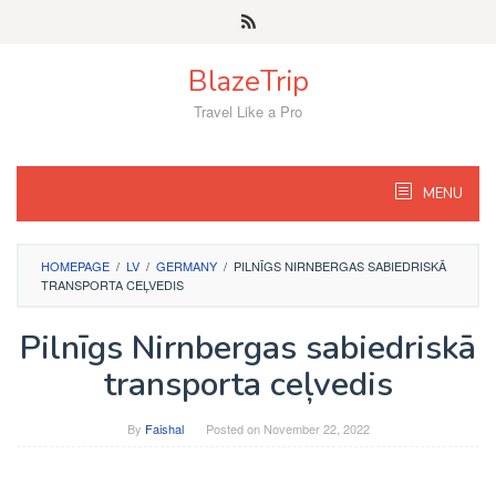
Skip
to
content
BlazeTrip
Travel Like a Pro
MENU
HOMEPAGE
/
LV
/
GERMANY
/
PILNĪGS NIRNBERGAS SABIEDRISKĀ
TRANSPORTA CEĻVEDIS
Pilnīgs Nirnbergas sabiedriskā
transporta ceļvedis
By
Faishal
Posted on
November 22, 2022