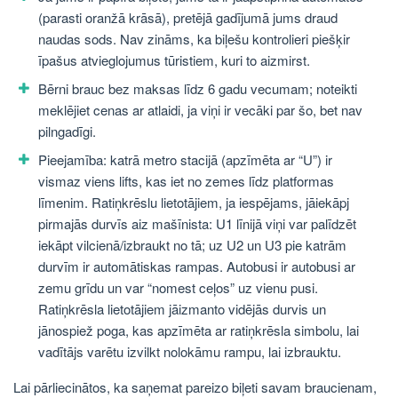
(parasti oranžā krāsā), pretējā gadījumā jums draud
naudas sods. Nav zināms, ka biļešu kontrolieri piešķir
īpašus atvieglojumus tūristiem, kuri to aizmirst.
Bērni brauc bez maksas līdz 6 gadu vecumam; noteikti
meklējiet cenas ar atlaidi, ja viņi ir vecāki par šo, bet nav
pilngadīgi.
Pieejamība: katrā metro stacijā (apzīmēta ar “U”) ir
vismaz viens lifts, kas iet no zemes līdz platformas
līmenim. Ratiņkrēslu lietotājiem, ja iespējams, jāiekāpj
pirmajās durvīs aiz mašīnista: U1 līnijā viņi var palīdzēt
iekāpt vilcienā/izbraukt no tā; uz U2 un U3 pie katrām
durvīm ir automātiskas rampas. Autobusi ir autobusi ar
zemu grīdu un var “nomest ceļos” uz vienu pusi.
Ratiņkrēsla lietotājiem jāizmanto vidējās durvis un
jānospiež poga, kas apzīmēta ar ratiņkrēsla simbolu, lai
vadītājs varētu izvilkt nolokāmu rampu, lai izbrauktu.
Lai pārliecinātos, ka saņemat pareizo biļeti savam braucienam,