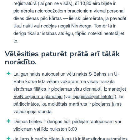
reģistratūrā (lai gan ne visās), šī 10,80 eiro biļete ir
piemērota neierobežotiem braucieniem vienai personai
divas dienas pēc kārtas — lieliski piemērota, ja pavadāt
tikai nakti vai nedēļas nogali Nirnberga. Tomēr tā ir
derīga tikai ar istabas atslēgu, tāpēc noteikti neatstājiet
to.
Vēlēsities paturēt prātā arī tālāk
norādīto.
Lai gan nakts autobusi un vēlu nakts S-Bahns un U-
Bahn kursē līdz vēlam vakaram, ne visas tranzīta
sistēmas filiāles ir pieejamas visu diennakti. Izmantojiet
VGN ceļojumu plānotāju
(vai
lejupielādējiet lietotni
), lai
pārliecinātos, ka meklētais maršruts ir pieejams jums
vajadzīgajā stundā.
Dienas biļetes ir derīgas līdz pēdējam autobusam vai
vilcienam vai līdz pulksten 3:00
Ja jums ir papīra biļete, jums tā ir jāapstiprina automātos