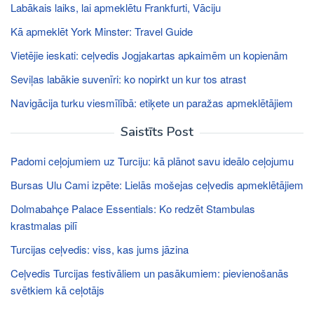
Labākais laiks, lai apmeklētu Frankfurti, Vāciju
Kā apmeklēt York Minster: Travel Guide
Vietējie ieskati: ceļvedis Jogjakartas apkaimēm un kopienām
Seviļas labākie suvenīri: ko nopirkt un kur tos atrast
Navigācija turku viesmīlībā: etiķete un paražas apmeklētājiem
Saistīts Post
Padomi ceļojumiem uz Turciju: kā plānot savu ideālo ceļojumu
Bursas Ulu Cami izpēte: Lielās mošejas ceļvedis apmeklētājiem
Dolmabahçe Palace Essentials: Ko redzēt Stambulas
krastmalas pilī
Turcijas ceļvedis: viss, kas jums jāzina
Ceļvedis Turcijas festivāliem un pasākumiem: pievienošanās
svētkiem kā ceļotājs