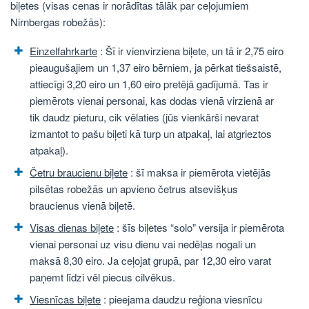
biļetes (visas cenas ir norādītas tālāk par ceļojumiem
Nirnbergas robežās):
Einzelfahrkarte
: Šī ir vienvirziena biļete, un tā ir 2,75 eiro
pieaugušajiem un 1,37 eiro bērniem, ja pērkat tiešsaistē,
attiecīgi 3,20 eiro un 1,60 eiro pretējā gadījumā. Tas ir
piemērots vienai personai, kas dodas vienā virzienā ar
tik daudz pieturu, cik vēlaties (jūs vienkārši nevarat
izmantot to pašu biļeti kā turp un atpakaļ, lai atgrieztos
atpakaļ).
Četru braucienu biļete
: šī maksa ir piemērota vietējās
pilsētas robežās un apvieno četrus atsevišķus
braucienus vienā biļetē.
Visas dienas biļete
: šīs biļetes “solo” versija ir piemērota
vienai personai uz visu dienu vai nedēļas nogali un
maksā 8,30 eiro. Ja ceļojat grupā, par 12,30 eiro varat
paņemt līdzi vēl piecus cilvēkus.
Viesnīcas biļete
: pieejama daudzu reģiona viesnīcu