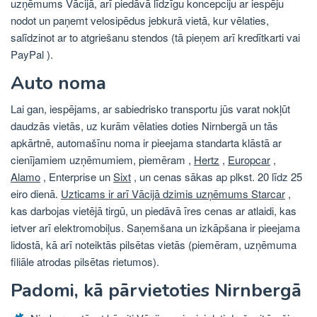
uzņēmums Vācijā, arī piedāvā līdzīgu koncepciju ar iespēju
nodot un paņemt velosipēdus jebkurā vietā, kur vēlaties,
salīdzinot ar to atgriešanu stendos (tā pieņem arī kredītkarti vai
PayPal ).
Auto noma
Lai gan, iespējams, ar sabiedrisko transportu jūs varat nokļūt
daudzās vietās, uz kurām vēlaties doties Nirnbergā un tās
apkārtnē, automašīnu noma ir pieejama standarta klāstā ar
cienījamiem uzņēmumiem, piemēram ,
Hertz
,
Europcar
,
Alamo
, Enterprise un
Sixt
, un cenas sākas ap plkst. 20 līdz 25
eiro dienā.
Uzticams ir arī Vācijā dzimis uzņēmums Starcar
,
kas darbojas vietējā tirgū, un piedāvā īres cenas ar atlaidi, kas
ietver arī elektromobiļus. Saņemšana un izkāpšana ir pieejama
lidostā, kā arī noteiktās pilsētas vietās (piemēram, uzņēmuma
filiāle atrodas pilsētas rietumos).
Padomi, kā pārvietoties Nirnbergā