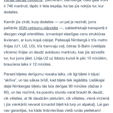
ir 746 maršruti, tāpēc ir liela iespēja, ka tas jūs nokļūs tur, kur
dodaties.
Kamēr jūs zināt, kurp dodaties — un pat ja nezināt, jums
palīdzēs
VGN ceļojumu plānotājs
—, sabiedriskajā transportā ir
diezgan viegli orientēties, izmantojot elastīgas cenu struktūras
ikvienam, ar kuru kopā ceļojat. Patiesajā Nirnbergā ir trīs metro
līnijas (U1, U2, U3), trīs tramvaju ceļi, četras S-Bahn (vietējais
vilciens) līnijas un daudz autobusu maršrutu, kas jūs aizvedīs
tur, kur jums jāiet. Līnija U2 uz lidostu kursē ik pēc 10 minūtēm,
brauciena laiks ir 12 minūtes.
Parasti biļetes derīgumu nosaka laiks, cik ilgi biļete ir bijusi
“aktīva”, un tas sākas brīdī, kad biļete tiek iegādāta. Lielākajai
daļai Nirnbergas biļešu tās būs derīgas 90 minūtes (dažas ir
60), un tas nozīmē, ka pusotru stundu varat braukt tik daudz,
cik vēlaties, ar tik daudzām pieturām, cik vēlaties, vienā virzienā
( jūs vienkārši nevarat izmantot biļeti kā turp un atpakaļ). Lai gan
nav garantijas, ka kāds tirdzniecības vietā runās pietiekami