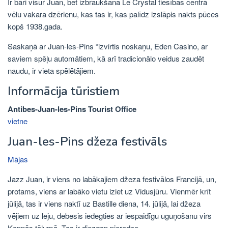
Ir bāri visur Juan, bet izbraukšana Le Crystal tiesības centrā
vēlu vakara dzērienu, kas tas ir, kas palīdz izslāpis nakts pūces
kopš 1938.gada.
Saskaņā ar Juan-les-Pins “izvirtis noskaņu, Eden Casino, ar
saviem spēļu automātiem, kā arī tradicionālo veidus zaudēt
naudu, ir vieta spēlētājiem.
Informācija tūristiem
Antibes-Juan-les-Pins Tourist Office
vietne
Juan-les-Pins džeza festivāls
Mājas
Jazz Juan, ir viens no labākajiem džeza festivālos Francijā, un,
protams, viens ar labāko vietu iziet uz Vidusjūru. Vienmēr krīt
jūlijā, tas ir viens naktī uz Bastille diena, 14. jūlijā, lai džeza
vējiem uz leju, debesis iedegties ar iespaidīgu uguņošanu virs
Kannās tālumā. Tas ir diezgan pieredze.