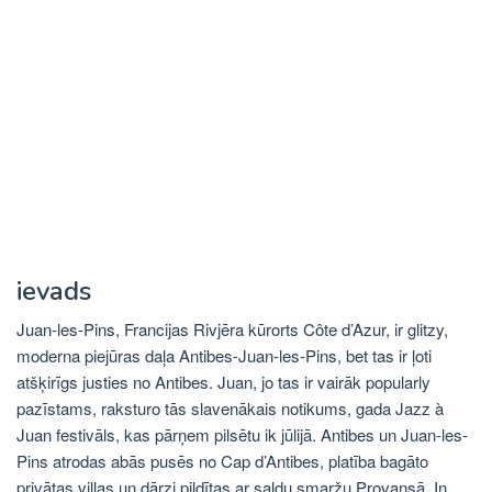
ievads
Juan-les-Pins, Francijas Rivjēra kūrorts Côte d’Azur, ir glitzy,
moderna piejūras daļa Antibes-Juan-les-Pins, bet tas ir ļoti
atšķirīgs justies no Antibes. Juan, jo tas ir vairāk popularly
pazīstams, raksturo tās slavenākais notikums, gada Jazz à
Juan festivāls, kas pārņem pilsētu ik jūlijā. Antibes un Juan-les-
Pins atrodas abās pusēs no Cap d’Antibes, platība bagāto
privātas villas un dārzi pildītas ar saldu smaržu Provansā. In