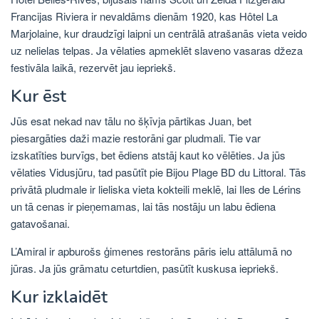
Francijas Riviera ir nevaldāms dienām 1920, kas Hôtel La
Marjolaine, kur draudzīgi laipni un centrālā atrašanās vieta veido
uz nelielas telpas. Ja vēlaties apmeklēt slaveno vasaras džeza
festivāla laikā, rezervēt jau iepriekš.
Kur ēst
Jūs esat nekad nav tālu no šķīvja pārtikas Juan, bet
piesargāties daži mazie restorāni gar pludmali. Tie var
izskatīties burvīgs, bet ēdiens atstāj kaut ko vēlēties. Ja jūs
vēlaties Vidusjūru, tad pasūtīt pie Bijou Plage BD du Littoral. Tās
privātā pludmale ir lieliska vieta kokteili meklē, lai Iles de Lérins
un tā cenas ir pieņemamas, lai tās nostāju un labu ēdiena
gatavošanai.
L’Amiral ir apburošs ģimenes restorāns pāris ielu attālumā no
jūras. Ja jūs grāmatu ceturtdien, pasūtīt kuskusa iepriekš.
Kur izklaidēt