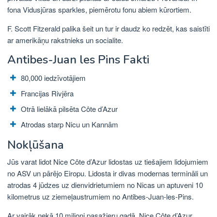
fona Vidusjūras sparkles, piemērotu fonu abiem kūrortiem.
F. Scott Fitzerald palika šeit un tur ir daudz ko redzēt, kas saistīti
ar amerikāņu rakstnieks un socialite.
Antibes-Juan les Pins Fakti
80,000 iedzīvotājiem
Francijas Rivjēra
Otrā lielākā pilsēta Côte d’Azur
Atrodas starp Nicu un Kannām
Nokļūšana
Jūs varat lidot Nice Côte d’Azur lidostas uz tiešajiem lidojumiem
no ASV un pārējo Eiropu. Lidosta ir divas modernas termināli un
atrodas 4 jūdzes uz dienvidrietumiem no Nicas un aptuveni 10
kilometrus uz ziemeļaustrumiem no Antibes-Juan-les-Pins.
Ar vairāk nekā 10 miljoni pasažieru gadā, Nice Côte d’Azur