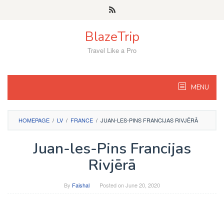
Skip
to
content
BlazeTrip
Travel Like a Pro
MENU
HOMEPAGE
/
LV
/
FRANCE
/
JUAN-LES-PINS FRANCIJAS RIVJĒRĀ
Juan-les-Pins Francijas
Rivjērā
By
Faishal
Posted on
June 20, 2020