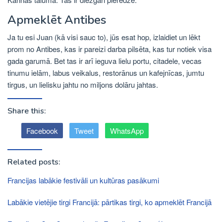
Apmeklēt Antibes
Ja tu esi Juan (kā visi sauc to), jūs esat hop, izlaidiet un lēkt
prom no Antibes, kas ir pareizi darba pilsēta, kas tur notiek visa
gada garumā. Bet tas ir arī ieguva lielu portu, citadele, vecas
tinumu ielām, labus veikalus, restorānus un kafejnīcas, jumtu
tirgus, un lielisku jahtu no miljons dolāru jahtas.
Share this:
Facebook
Tweet
WhatsApp
Related posts:
Francijas labākie festivāli un kultūras pasākumi
Labākie vietējie tirgi Francijā: pārtikas tirgi, ko apmeklēt Francijā