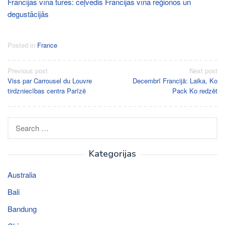
Francijas vīna tūres: ceļvedis Francijas vīna reģionos un
degustācijās
Posted in
France
Post
Previous post
Next post
Viss par Carrousel du Louvre
Decembrī Francijā: Laika, Ko
navigation
tirdzniecības centra Parīzē
Pack Ko redzēt
Search
for:
Kategorijas
Australia
Bali
Bandung