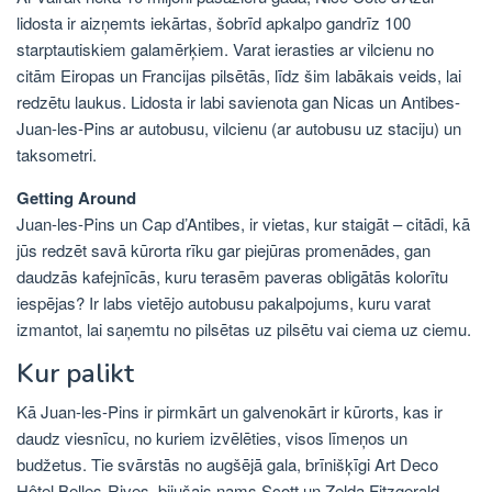
lidosta ir aizņemts iekārtas, šobrīd apkalpo gandrīz 100
starptautiskiem galamērķiem. Varat ierasties ar vilcienu no
citām Eiropas un Francijas pilsētās, līdz šim labākais veids, lai
redzētu laukus. Lidosta ir labi savienota gan Nicas un Antibes-
Juan-les-Pins ar autobusu, vilcienu (ar autobusu uz staciju) un
taksometri.
Getting Around
Juan-les-Pins un Cap d’Antibes, ir vietas, kur staigāt – citādi, kā
jūs redzēt savā kūrorta rīku gar piejūras promenādes, gan
daudzās kafejnīcās, kuru terasēm paveras obligātās kolorītu
iespējas? Ir labs vietējo autobusu pakalpojums, kuru varat
izmantot, lai saņemtu no pilsētas uz pilsētu vai ciema uz ciemu.
Kur palikt
Kā Juan-les-Pins ir pirmkārt un galvenokārt ir kūrorts, kas ir
daudz viesnīcu, no kuriem izvēlēties, visos līmeņos un
budžetus. Tie svārstās no augšējā gala, brīnišķīgi Art Deco
Hôtel Belles-Rives, bijušais nams Scott un Zelda Fitzgerald