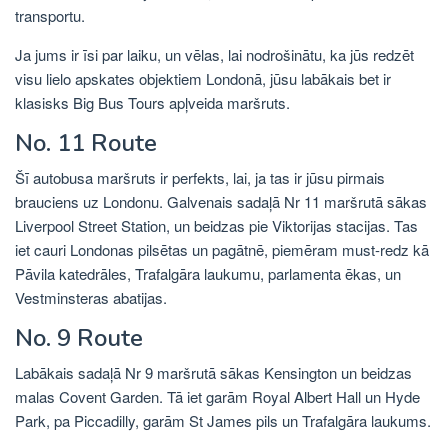
transportu.
Ja jums ir īsi par laiku, un vēlas, lai nodrošinātu, ka jūs redzēt
visu lielo apskates objektiem Londonā, jūsu labākais bet ir
klasisks Big Bus Tours apļveida maršruts.
No. 11 Route
Šī autobusa maršruts ir perfekts, lai, ja tas ir jūsu pirmais
brauciens uz Londonu. Galvenais sadaļā Nr 11 maršrutā sākas
Liverpool Street Station, un beidzas pie Viktorijas stacijas. Tas
iet cauri Londonas pilsētas un pagātnē, piemēram must-redz kā
Pāvila katedrāles, Trafalgāra laukumu, parlamenta ēkas, un
Vestminsteras abatijas.
No. 9 Route
Labākais sadaļā Nr 9 maršrutā sākas Kensington un beidzas
malas Covent Garden. Tā iet garām Royal Albert Hall un Hyde
Park, pa Piccadilly, garām St James pils un Trafalgāra laukums.