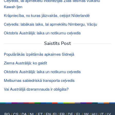
Ceļvedis, lai apmeklētu Indonēzijas Zilās liesmas vulkānu
Kawah Ijen
Krāpniecība, no kuras jāizvairās, ceļojot Nīderlandē
Ceļvedis: labākais laiks, lai apmeklētu Nirnbergu, Vāciju
Oktobris Austrālijā: laika un notikumu ceļvedis
Saistīts Post
Populārākās izpētāmās apkaimes Sidnejā
Ziema Austrālijā: ko gaidīt
Oktobris Austrālijā: laika un notikumu ceļvedis
Melburnas sabiedriskā transporta ceļvedis
Vai Austrālijā dzeramnauda ir obligāta?
BG
/
CS
/
DA
/
NL
/
ET
/
EN
/
FI
/
FR
/
DE
/
EL
/
IW
/
HU
/
IT
/
LV