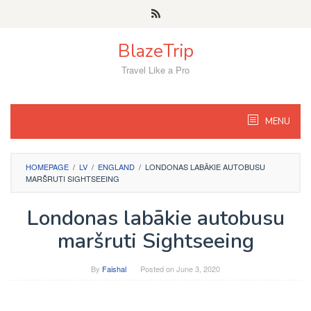
Skip
to
content
BlazeTrip
Travel Like a Pro
MENU
HOMEPAGE
/
LV
/
ENGLAND
/
LONDONAS LABĀKIE AUTOBUSU
MARŠRUTI SIGHTSEEING
Londonas labākie autobusu
maršruti Sightseeing
By
Faishal
Posted on
June 3, 2020