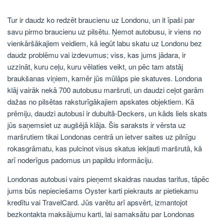
Tur ir daudz ko redzēt braucienu uz Londonu, un it īpaši par
savu pirmo braucienu uz pilsētu. Ņemot autobusu, ir viens no
vienkāršākajiem veidiem, kā iegūt labu skatu uz Londonu bez
daudz problēmu vai izdevumus; viss, kas jums jādara, ir
uzzināt, kuru ceļu, kuru vēlaties veikt, un pēc tam atstāj
braukšanas viņiem, kamēr jūs mūlāps pie skatuves. Londona
klāj vairāk nekā 700 autobusu maršruti, un daudzi ceļot garām
dažas no pilsētas raksturīgākajiem apskates objektiem. Kā
prēmiju, daudzi autobusi ir dubultā-Deckers, un kāds liels skats
jūs saņemsiet uz augšējā klāja. Šis saraksts ir vērsta uz
maršrutiem tikai Londonas centrā un ietver saites uz pilnīgu
rokasgrāmatu, kas pulcinot visus skatus iekļauti maršrutā, kā
arī noderīgus padomus un papildu informāciju.
Londonas autobusi vairs pieņemt skaidras naudas tarifus, tāpēc
jums būs nepieciešams Oyster karti piekrauts ar pietiekamu
kredītu vai TravelCard. Jūs varētu arī apsvērt, izmantojot
bezkontakta maksājumu karti, lai samaksātu par Londonas