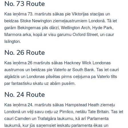
No. 73 Route
Kas ieņēma 73. maršruts sākas pie Viktorijas stacijas un
beidzas Stoke Newington ziemeļaustrumiem Londonā. Tā iet
garām Bekingemas pils dārzi, Wellington Arch, Hyde Park,
Marmora arka, kopā ar visu garumu Oxford Street, un caur
Islington.
No. 26 Route
Kas ieņēma 26 maršruts sākas Hackney Wick Londonas
austrumos un beidzas pie Vaterlo ar South Bank. Tas iet cauri
algādzis un Londonas pilsētas pirms ceļojuma pa Vaterlo tilts
par fantastisku skatu uz abām pusēm.
No. 24 Route
Kas ieņēma 24. maršruts sākas Hampstead Heath ziemeļu
Londonā un vēji savu ceļu uz Pimlico, netālu Tate Britain. Tas iet
cauri Camden un Trafalgāra laukumu, kā arī Parlamenta
laukumā, kur jūs saņemsiet ieskatu parlamenta ēkas un