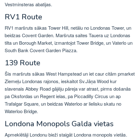
Vestminsteras abatijas.
RV1 Route
RV1 maršruts sākas Tower Hill, netālu no Londonas Tower, un
beidzas Covent Garden. Maršruta saites Tauera uz Londonas
tilta un Borough Market, izmantojot Tower Bridge, un Vaterlo un
South Bank Covent Garden Piazza.
139 Route
Šis maršruts sākas West Hampstead un iet caur citām pmarket
Ziemeļu Londonas rajonos, ieskaitot Sv.Jāņa Wood kur
slavenais Abbey Road gājēju pāreja var atrast, pirms došanās
pa Oksfordas un Regent ielas, pa Piccadilly Circus un ap
Trafalgar Square, un beidzas Waterloo ar lielisku skatu no
Waterloo Bridge.
Londona Monopols Galda vietas
Apmeklētāji Londonu bieži staigāt Londona monopols vietās.