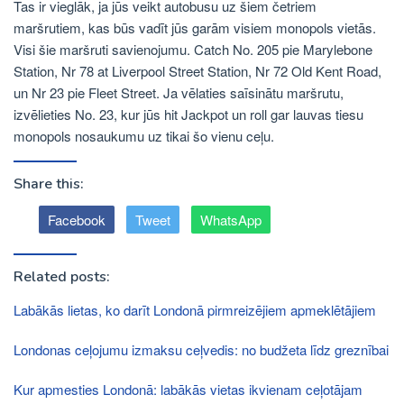
Tas ir vieglāk, ja jūs veikt autobusu uz šiem četriem
maršrutiem, kas būs vadīt jūs garām visiem monopols vietās.
Visi šie maršruti savienojumu. Catch No. 205 pie Marylebone
Station, Nr 78 at Liverpool Street Station, Nr 72 Old Kent Road,
un Nr 23 pie Fleet Street. Ja vēlaties saīsinātu maršrutu,
izvēlieties No. 23, kur jūs hit Jackpot un roll gar lauvas tiesu
monopols nosaukumu uz tikai šo vienu ceļu.
Share this:
Facebook
Tweet
WhatsApp
Related posts:
Labākās lietas, ko darīt Londonā pirmreizējiem apmeklētājiem
Londonas ceļojumu izmaksu ceļvedis: no budžeta līdz greznībai
Kur apmesties Londonā: labākās vietas ikvienam ceļotājam