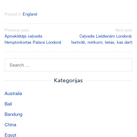
Posted in
England
Post
Previous post
Next post
Apmeklētājs ceļvedis
Ceļvedis Lieldienām Londonā:
navigation
Hemptonkortas Palace Londonā
festivāli, notikumi, lietas, kas darīt
Search
for:
Kategorijas
Australia
Bali
Bandung
China
Egypt