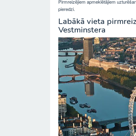
Pirmreizējiem apmeklētājiem uzturēšan
pieredzi.
Labākā vieta pirmrei
Vestminstera