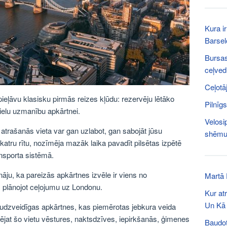
Kura ir
Barse
Bursas
ceļved
Ceļotā
pieļāvu klasisku pirmās reizes kļūdu: rezervēju lētāko
Pilnīg
lielu uzmanību apkārtnei.
Velosip
a atrašanās vieta var gan uzlabot, gan sabojāt jūsu
shēm
atru rītu, nozīmēja mazāk laika pavadīt pilsētas izpētē
ansporta sistēmā.
ju, ka pareizās apkārtnes izvēle ir viens no
Martā 
 plānojot ceļojumu uz Londonu.
Kur at
Un Kā 
audzveidīgas apkārtnes, kas piemērotas jebkura veida
lējat šo vietu vēstures, naktsdzīves, iepirkšanās, ģimenes
Baudot