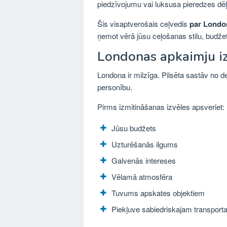
piedzīvojumu vai luksusa pieredzes dēļ, 
Šis visaptverošais ceļvedis
par Londo
ņemot vērā jūsu ceļošanas stilu, budžet
Londonas apkaimju i
Londona ir milzīga. Pilsēta sastāv no 
personību.
Pirms izmitināšanas izvēles apsveriet:
Jūsu budžets
Uzturēšanās ilgums
Galvenās intereses
Vēlamā atmosfēra
Tuvums apskates objektiem
Piekļuve sabiedriskajam transpor