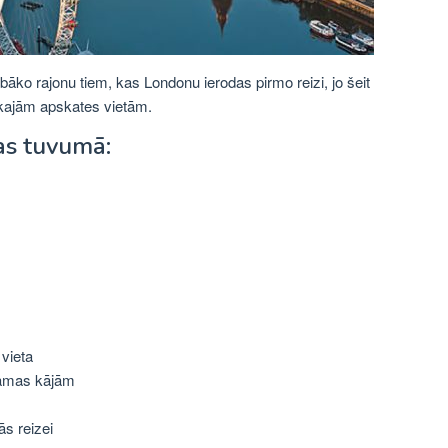
abāko rajonu tiem, kas Londonu ierodas pirmo reizi, jo šeit
kajām apskates vietām.
as tuvumā:
vieta
zamas kājām
ās reizei