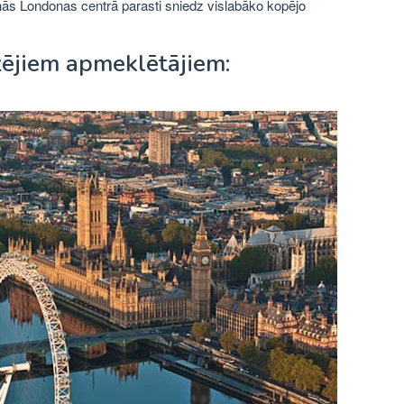
ās Londonas centrā parasti sniedz vislabāko kopējo
zējiem apmeklētājiem: