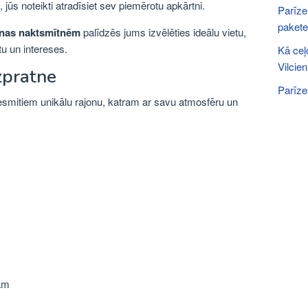
jūs noteikti atradīsiet sev piemērotu apkārtni.
Parīze
pakete
nas naktsmītnēm
palīdzēs jums izvēlēties ideālu vietu,
u un intereses.
Kā ceļ
Vilcie
zpratne
Parīze
desmitiem unikālu rajonu, katram ar savu atmosfēru un
tam