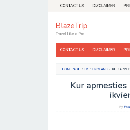
Skip
CONTACT US
DISCLAIMER
PR
to
content
BlazeTrip
Travel Like a Pro
CONTACT US
DISCLAIMER
PR
HOMEPAGE
/
LV
/
ENGLAND
/
KUR APMES
Kur apmesties 
ikvi
By
Fais