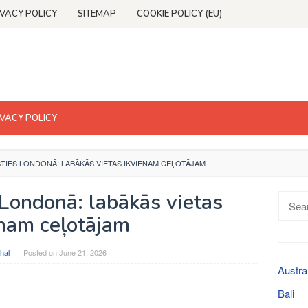
IVACY POLICY
SITEMAP
COOKIE POLICY (EU)
IVACY POLICY
TIES LONDONĀ: LABĀKĀS VIETAS IKVIENAM CEĻOTĀJAM
Londonā: labākās vietas
Searc
for:
enam ceļotājam
hal
Posted on
June 21, 2026
Austra
Bali