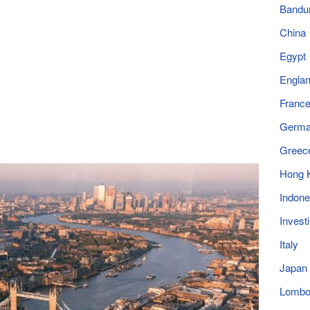
Bandu
China
Egypt
Engla
Franc
Germ
Greec
Hong 
Indone
Invest
Italy
Japan
Lomb