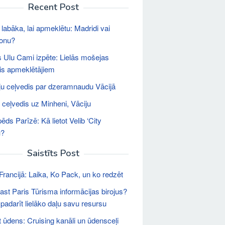
Recent Post
 labāka, lai apmeklētu: Madridi vai
lonu?
 Ulu Cami izpēte: Lielās mošejas
is apmeklētājiem
ju ceļvedis par dzeramnaudu Vācijā
s ceļvedis uz Minheni, Vāciju
ēds Parīzē: Kā lietot Velib ‘City
u?
Saistīts Post
Francijā: Laika, Ko Pack, un ko redzēt
rast Paris Tūrisma informācijas birojus?
padarīt lielāko daļu savu resursu
 ūdens: Cruising kanāli un ūdensceļi