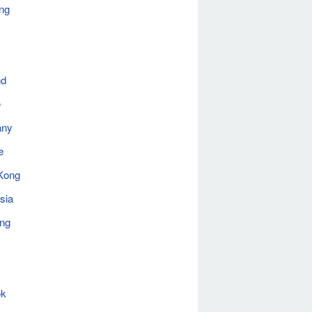
ng
nd
e
any
e
Kong
sia
ing
ok