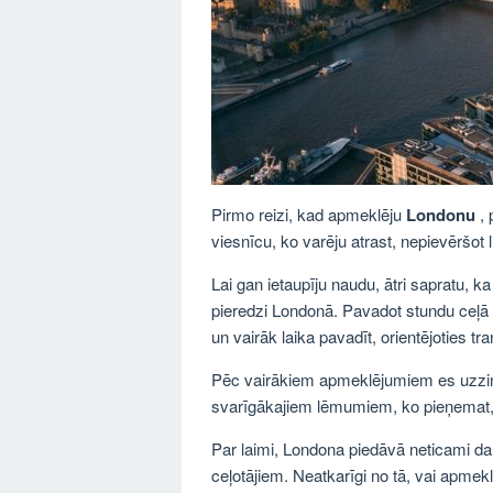
Pirmo reizi, kad apmeklēju
Londonu
, 
viesnīcu, ko varēju atrast, nepievēršot 
Lai gan ietaupīju naudu, ātri sapratu, k
pieredzi Londonā. Pavadot stundu ceļā k
un vairāk laika pavadīt, orientējoties tr
Pēc vairākiem apmeklējumiem es uzzinā
svarīgākajiem lēmumiem, ko pieņemat,
Par laimi, Londona piedāvā neticami d
ceļotājiem. Neatkarīgi no tā, vai apmek