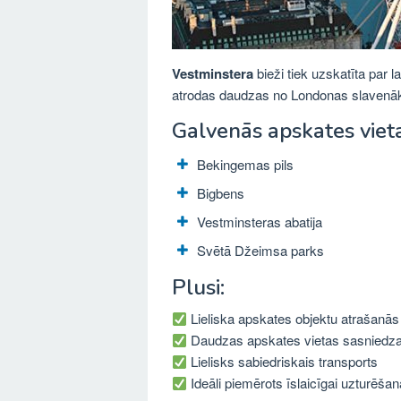
Vestminstera
bieži tiek uzskatīta par l
atrodas daudzas no Londonas slavenā
Galvenās apskates viet
Bekingemas pils
Bigbens
Vestminsteras abatija
Svētā Džeimsa parks
Plusi:
Lieliska apskates objektu atrašanās 
Daudzas apskates vietas sasnied
Lielisks sabiedriskais transports
Ideāli piemērots īslaicīgai uzturēšan