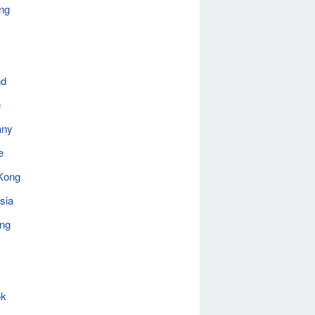
ng
nd
e
any
e
Kong
sia
ing
ok