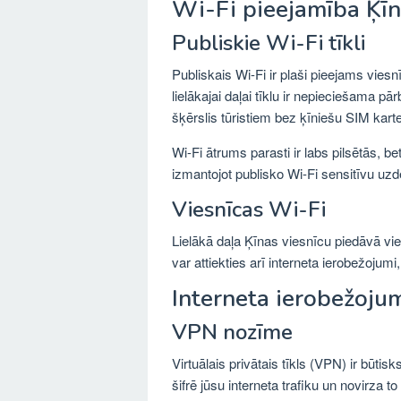
Wi-Fi pieejamība Ķī
Publiskie Wi-Fi tīkli
Publiskais Wi-Fi ir plaši pieejams vies
lielākajai daļai tīklu ir nepieciešama p
šķērslis tūristiem bez ķīniešu SIM kart
Wi-Fi ātrums parasti ir labs pilsētās, b
izmantojot publisko Wi-Fi sensitīvu uzde
Viesnīcas Wi-Fi
Lielākā daļa Ķīnas viesnīcu piedāvā vie
var attiekties arī interneta ierobežojum
Interneta ierobežoju
VPN nozīme
Virtuālais privātais tīkls (VPN) ir būti
šifrē jūsu interneta trafiku un novirza to