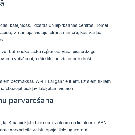
nā
nīcās, kafejnīcās, lidostās un iepirkšanās centros. Tomēr
ārbaude, izmantojot vietējo tālruņa numuru, kas var būt
es.
et var būt lēnāks lauku reģionos. Esiet piesardzīgs,
vumu veikšanai, jo šie tīkli ne vienmēr ir droši.
siem bezmaksas Wi-Fi. Lai gan tie ir ērti, uz šiem tīkliem
i, ierobežojot piekļuvi bloķētām vietnēm.
mu pārvarēšana
sks, lai Ķīnā piekļūtu bloķētām vietnēm un lietotnēm. VPN
 caur serveri citā valstī, apejot lielo ugunsmūri.