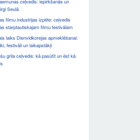
emunas ceļvedis: iepirkšanās un
irgi Seulā
s filmu industrijas izpēte: ceļvedis
s starptautiskajam filmu festivālam
is laiks Dienvidkorejas apmeklēšanai:
ki, festivāli un laikapstākļi
šu grila ceļvedis: kā pasūtīt un ēst kā
is