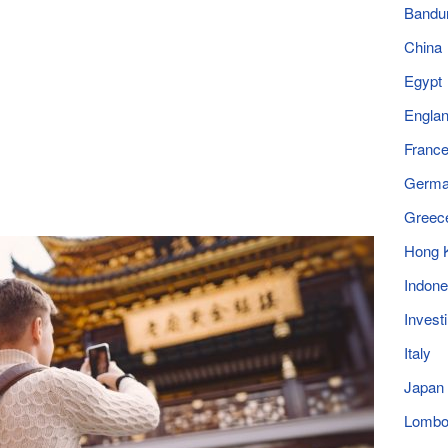
Bandu
China
Egypt
Engla
Franc
Germ
Greec
Hong 
Indone
Invest
Italy
Japan
Lomb