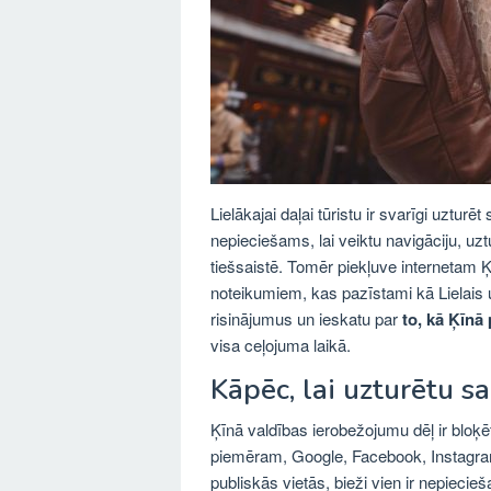
Lielākajai daļai tūristu ir svarīgi uzturē
nepieciešams, lai veiktu navigāciju, uz
tiešsaistē. Tomēr piekļuve internetam Ķ
noteikumiem, kas pazīstami kā Lielais
risinājumus un ieskatu par
to, kā Ķīnā
visa ceļojuma laikā.
Kāpēc, lai uzturētu sa
Ķīnā valdības ierobežojumu dēļ ir bloķē
piemēram, Google, Facebook, Instagram 
publiskās vietās, bieži vien ir nepieci