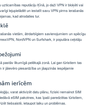
uzticamības reputāciju Ķīnā, jo daži VPN ir bloķēti vai
 svarīgi lejupielādēt un iestatīt savu VPN pirms ierašanās
ejamas, kad atrodaties tur.
eklē
trašanās vietām, ātrdarbīgiem savienojumiem un spēcīgu
ressVPN, NordVPN un Surfshark, ir populāra ceļotāju
bežojumi
nā pastāv likumīgā pelēkajā zonā. Lai gan tūristiem tas
 ir jāievēro piesardzība un jāapzinās iespējamie
nām ierīcēm
loģiju, varat aktivizēt datu plānu, fiziski nemainot SIM
iedāvā eSIM pakotnes, kas īpaši paredzētas tūristiem,
zēt tiešsaistē, ietaupot laiku un problēmas.