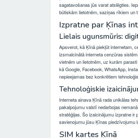
sagatavošanas jūs varat atslēgties. Iep
būtiskām lietotnēm, saziņas rīkiem un 
Izpratne par Ķīnas in
Lielais ugunsmūris: digi
Apsverot, kā Ķīnā piekļūt internetam, c
izsmalcinātā interneta cenzūras sistē
vietnēm un lietotnēm, uz kurām parasti 
kā Google, Facebook, WhatsApp, Instagr
nepieejamas bez konkrētiem tehnoloģi
Tehnoloģiskie izaicināju
Interneta ainava Ķīnā rada unikālas teh
pakalpojumu valstī nedarbojas nemanāmi
stratēģijas. Šo izaicinājumu izpratne ir 
savienojumu jūsu Ķīnas piedzīvojumu l
SIM kartes Ķīnā