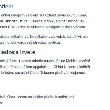
istiem
 vienkāršākajiem veidiem, kā uzturēt savienojumu Ķīnā.
jumu sniedzēji Ķīnā — China Mobile, China Unicom un
s SIM kartes ar tūristiem pielāgotiem datu plāniem.
lajos veikalos vai lielveikalos visā valstī. Lai aktivizētu
a no īstā vārda reģistrācijas politikas.
edzēja izvēle
niedzējam ir savas stiprās puses. China Mobile piedāvā
eāli piemērots attāliem apgabaliem. China Unicom piedāvā
m ierīcēm, savukārt China Telecom piedāvā pieejamus
ļā Ķīnas lidostu un lielāko pilsētu ir salīdzinoši
s: