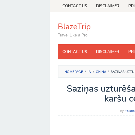
Skip
CONTACT US
DISCLAIMER
PR
to
content
BlazeTrip
Travel Like a Pro
CONTACT US
DISCLAIMER
PR
HOMEPAGE
/
LV
/
CHINA
/
SAZIŅAS UZTU
Saziņas uzturēša
karšu c
By
Faisha