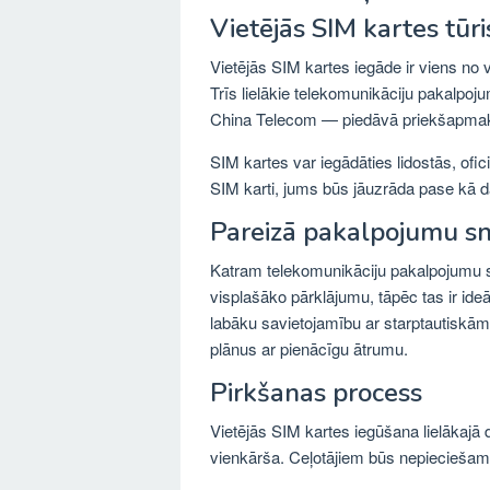
Vietējās SIM kartes tūr
Vietējās SIM kartes iegāde ir viens no
Trīs lielākie telekomunikāciju pakalpo
China Telecom — piedāvā priekšapmaksa
SIM kartes var iegādāties lidostās, oficiā
SIM karti, jums būs jāuzrāda pase kā daļ
Pareizā pakalpojumu sni
Katram telekomunikāciju pakalpojumu s
visplašāko pārklājumu, tāpēc tas ir id
labāku savietojamību ar starptautiskā
plānus ar pienācīgu ātrumu.
Pirkšanas process
Vietējās SIM kartes iegūšana lielākajā da
vienkārša. Ceļotājiem būs nepieciešam