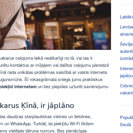
Labākā
Lemban
ainavis
Sevilja
autent
t sakarus ceļojuma laikā neatkarīgi no tā, vai tas ir
izstrā
turētu kontaktus ar mīļajiem vai dalītos ceļojumu pieredzē
Interes
īnā rada unikālas problēmas saistībā ar valsts interneta
japāņu
 ugunsmūris. Šī rokasgrāmata sniegs jums praktiskus
Ceļved
 piekļūt internetam
un bez piepūles uzturēt savienojumu
vakari
karus Ķīnā, ir jāplāno
tas daudzas starptautiskas vietnes un lietotnes,
Populā
un WhatsApp. Turklāt, lai piekļūtu Wi-Fi tīkliem
Seulā
ešams vietējais tālruņa numurs. Bez pienācīgas