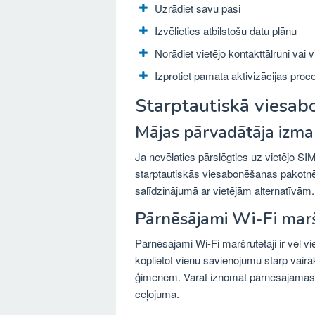
Uzrādiet savu pasi
Izvēlieties atbilstošu datu plānu
Norādiet vietējo kontakttālruni vai 
Izprotiet pamata aktivizācijas proc
Starptautiskā viesa
Mājas pārvadātāja izm
Ja nevēlaties pārslēgties uz vietējo SIM
starptautiskās viesabonēšanas pakotnēm 
salīdzinājumā ar vietējām alternatīvām.
Pārnēsājami Wi-Fi marš
Pārnēsājami Wi-Fi maršrutētāji ir vēl v
koplietot vienu savienojumu starp vairāk
ģimenēm. Varat iznomāt pārnēsājamas Wi
ceļojuma.