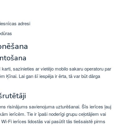
viesnīcas adresi
edūras
bonēšana
antošana
 karti, sazinieties ar vietējo mobilo sakaru operatoru par
Ķīnai. Lai gan šī iespēja ir ērta, tā var būt dārga
rutētāji
iens risinājums savienojuma uzturēšanai. Šīs ierīces ļauj
ām ierīcēm. Tie ir īpaši noderīgi grupu ceļotājiem vai
-Fi ierīces lidostās vai pasūtīt tās tiešsaistē pirms