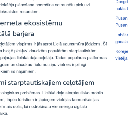
Dongda
riekšēja plānošana nodrošina netraucētu piekļuvi
nakts t
tiešsaistes resursiem.
Pusana
terneta ekosistēmu
Pusana
tālā barjera
Labāka
gadalai
eļotājiem vispirms ir jāsaprot Lielā ugunsmūra jēdziens. Šī
ma bloķē piekļuvi daudzām populārām starptautiskām
Korejie
paļaujas lielākā daļa ceļotāju. Tādas populāras platformas
vietēja
am un daudzas rietumu ziņu vietnes ir pilnīgi
skiem risinājumiem.
mi starptautiskajiem ceļotājiem
noloģiskas problēmas. Lielākā daļa starptautisko mobilo
, tāpēc tūristiem ir jāpieņem vietējās komunikācijas
pirmais solis, lai nodrošinātu vienmērīgu digitālo
aikā.