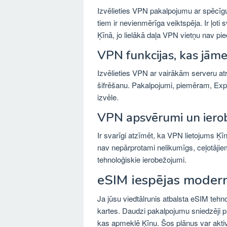
Izvēlieties VPN pakalpojumu ar spēcīgu 
tiem ir nevienmērīga veiktspēja. Ir ļoti
Ķīnā, jo lielākā daļa VPN vietņu nav pie
VPN funkcijas, kas jām
Izvēlieties VPN ar vairākām serveru a
šifrēšanu. Pakalpojumi, piemēram, Exp
izvēle.
VPN apsvērumi un iero
Ir svarīgi atzīmēt, ka VPN lietojums Ķī
nav nepārprotami nelikumīgs, ceļotājiem
tehnoloģiskie ierobežojumi.
eSIM iespējas moder
Ja jūsu viedtālrunis atbalsta eSIM tehno
kartes. Daudzi pakalpojumu sniedzēji p
kas apmeklē Ķīnu. Šos plānus var aktivi