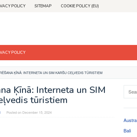
IVACY POLICY
SITEMAP
COOKIE POLICY (EU)
IVACY POLICY
RĒŠANA ĶĪNĀ: INTERNETA UN SIM KARŠU CEĻVEDIS TŪRISTIEM
na Ķīnā: Interneta un SIM
Searc
for:
eļvedis tūristiem
l
Posted on
December 15, 2024
Austra
Bali