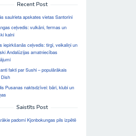
Recent Post
s saulrieta apskates vietas Santorini
gas ceļvedis: vulkāni, fermas un
ki kalni
s iepirkšanās ceļvedis: tirgi, veikaliņi un
iski Andalūzijas amatniecības
dājumi
anti fakti par Sushi – populārākais
 Dish
is Pusanas naktsdzīvei: bāri, klubi un
ņas
Saistīts Post
rākie padomi Kjonbokungas pils izpētē