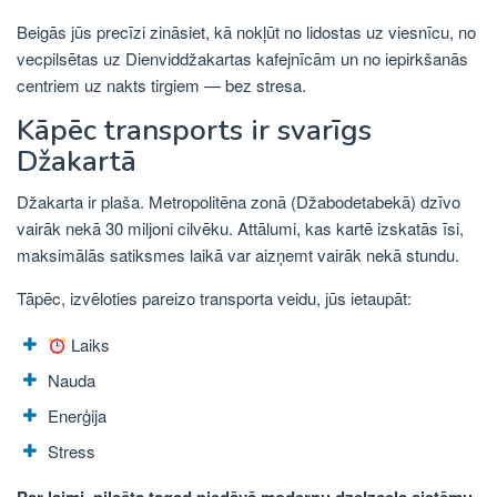
Beigās jūs precīzi zināsiet, kā nokļūt no lidostas uz viesnīcu, no
vecpilsētas uz Dienviddžakartas kafejnīcām un no iepirkšanās
centriem uz nakts tirgiem — bez stresa.
Kāpēc transports ir svarīgs
Džakartā
Džakarta ir plaša. Metropolitēna zonā (Džabodetabekā) dzīvo
vairāk nekā 30 miljoni cilvēku. Attālumi, kas kartē izskatās īsi,
maksimālās satiksmes laikā var aizņemt vairāk nekā stundu.
Tāpēc, izvēloties pareizo transporta veidu, jūs ietaupāt:
Laiks
Nauda
Enerģija
Stress
Par laimi, pilsēta tagad piedāvā modernu dzelzceļa sistēmu,