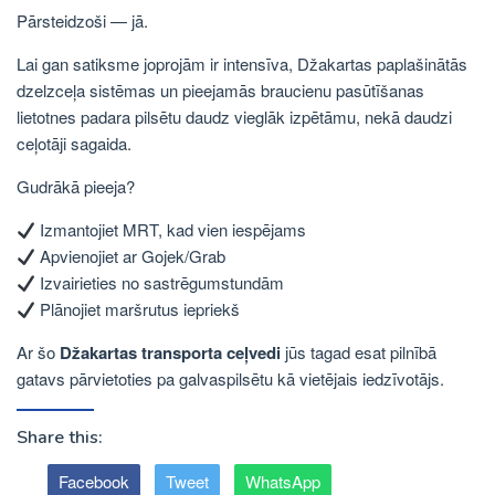
Pārsteidzoši — jā.
Lai gan satiksme joprojām ir intensīva, Džakartas paplašinātās
dzelzceļa sistēmas un pieejamās braucienu pasūtīšanas
lietotnes padara pilsētu daudz vieglāk izpētāmu, nekā daudzi
ceļotāji sagaida.
Gudrākā pieeja?
Izmantojiet MRT, kad vien iespējams
Apvienojiet ar Gojek/Grab
Izvairieties no sastrēgumstundām
​​Plānojiet maršrutus iepriekš
Ar šo
Džakartas transporta ceļvedi
jūs tagad esat pilnībā
gatavs pārvietoties pa galvaspilsētu kā vietējais iedzīvotājs.
Share this:
Facebook
Tweet
WhatsApp