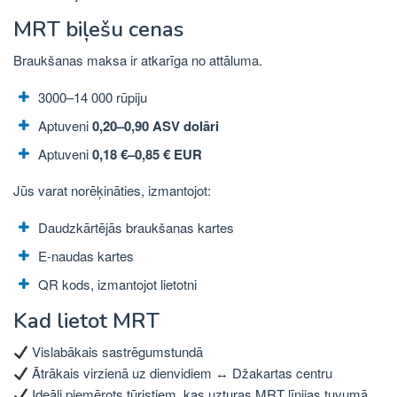
MRT biļešu cenas
Braukšanas maksa ir atkarīga no attāluma.
3000–14 000 rūpiju
Aptuveni
0,20–0,90 ASV dolāri
Aptuveni
0,18 €–0,85 € EUR
Jūs varat norēķināties, izmantojot:
Daudzkārtējās braukšanas kartes
E-naudas kartes
QR kods, izmantojot lietotni
Kad lietot MRT
Vislabākais sastrēgumstundā
Ātrākais virzienā uz dienvidiem
↔
Džakartas centru
Ideāli piemērots tūristiem, kas uzturas MRT līnijas tuvumā