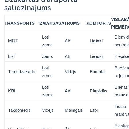
salīdzinājums
VISLAB
TRANSPORTS
IZMAKSAS
ĀTRUMS
KOMFORTS
PIEMĒR
Ļoti
Dienvi
MRT
Ātri
Lieliski
zems
centrāl
LRT
Zems
Ātri
Lieliski
Piepils
Ļoti
Budžet
Transdžakarta
Vidējs
Pamata
zems
ceļojum
Ļoti
Dienas
KRL
Ātri
Pārpildīts
zems
braucie
Tiešie
Taksometrs
Vidējs
Mainīgais
Labi
maršrut
Elastīg