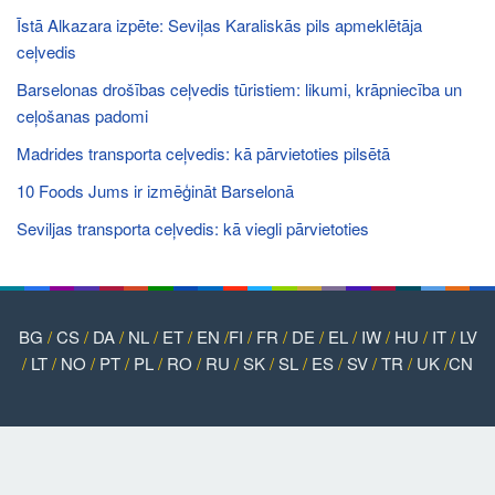
Īstā Alkazara izpēte: Seviļas Karaliskās pils apmeklētāja
ceļvedis
Barselonas drošības ceļvedis tūristiem: likumi, krāpniecība un
ceļošanas padomi
Madrides transporta ceļvedis: kā pārvietoties pilsētā
10 Foods Jums ir izmēģināt Barselonā
Seviljas transporta ceļvedis: kā viegli pārvietoties
BG
/
CS
/
DA
/
NL
/
ET
/
EN
/
FI
/
FR
/
DE
/
EL
/
IW
/
HU
/
IT
/
LV
/
LT
/
NO
/
PT
/
PL
/
RO
/
RU
/
SK
/
SL
/
ES
/
SV
/
TR
/
UK
/
CN