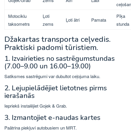
Gojek/Grab
Zems
Ātri
Labi
ceļoša
Motociklu
Ļoti
Pīķa
Ļoti ātri
Pamata
taksometrs
zems
stunda
Džakartas transporta ceļvedis.
Praktiski padomi tūristiem.
1. Izvairieties no sastrēgumstundas
(7.00–9.00 un 16.00–19.00)
Satiksmes sastrēgumi var dubultot ceļojuma laiku.
2. Lejupielādējiet lietotnes pirms
ierašanās
Iepriekš instalējiet Gojek & Grab.
3. Izmantojiet e-naudas kartes
Paātrina piekļuvi autobusiem un MRT.