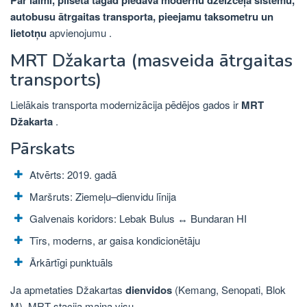
autobusu ātrgaitas transporta, pieejamu taksometru un
lietotņu
apvienojumu
.
MRT Džakarta (masveida ātrgaitas
transports)
Lielākais transporta modernizācija pēdējos gados ir
MRT
Džakarta
.
Pārskats
Atvērts: 2019. gadā
Maršruts: Ziemeļu–dienvidu līnija
Galvenais koridors: Lebak Bulus ↔ Bundaran HI
Tīrs, moderns, ar gaisa kondicionētāju
Ārkārtīgi punktuāls
Ja apmetaties Džakartas
dienvidos
(Kemang, Senopati, Blok
M), MRT stacija maina visu.