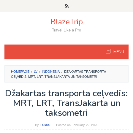
Skip
to
content
BlazeTrip
Travel Like a Pro
MENU
HOMEPAGE
/
LV
/
INDONESIA
/
DŽAKARTAS TRANSPORTA
CEĻVEDIS: MRT, LRT, TRANSJAKARTA UN TAKSOMETRI
Džakartas transporta ceļvedis:
MRT, LRT, TransJakarta un
taksometri
By
Faishal
Posted on
February 22, 2026