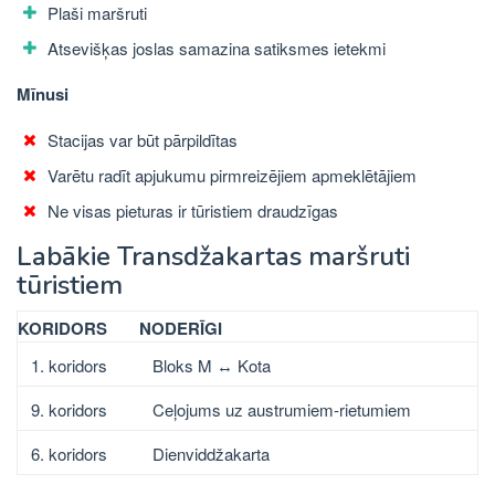
Plaši maršruti
Atsevišķas joslas samazina satiksmes ietekmi
Mīnusi
Stacijas var būt pārpildītas
Varētu radīt apjukumu pirmreizējiem apmeklētājiem
Ne visas pieturas ir tūristiem draudzīgas
Labākie Transdžakartas maršruti
tūristiem
KORIDORS
NODERĪGI
1. koridors
Bloks M ↔ Kota
9. koridors
Ceļojums uz austrumiem-rietumiem
6. koridors
Dienviddžakarta