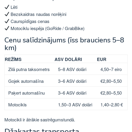
Lēti
Bezskaidras naudas norēķini
Caurspīdīgas cenas
Motociklu iespēja (GoRide / GrabBike)
Cenu salīdzinājums (īss brauciens 5–8
km)
REŽĪMS
ASV DOLĀRI
EUR
Zilā putna taksometrs
5–8 ASV dolāri
4,50–7 eiro
Gojek automašīna
3–6 ASV dolāri
€2,80–5,50
Paķert automašīnu
3–6 ASV dolāri
€2,80–5,50
Motocikls
1,50–3 ASV dolāri
1,40–2,80 €
Motocikli ir ātrākie sastrēgumstundā.
Džakartas transporta