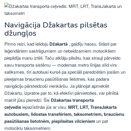
Navigācija Džakartas pilsētas
džungļos
Pirmo reizi, kad ielidoju
Džakartā
, gaidīju haosu. Stāsti par
leģendāriem sastrēgumiem un nebeidzamiem motocikliem
piepildīja manu iztēli. Taču atklāju pilsētu, kas strauji pārveido
savu transporta sistēmu — modernas metro līnijas slīd virs
satiksmes, tīri autobusi kursē pa speciāli paredzētām joslām un
pieejamas braucienu pasūtīšanas lietotnes, kas padara
navigāciju pārsteidzoši vienkāršu. Ja plānojat apmeklēt
Džakartu, izpratne par to, kā efektīvi pārvietoties, var pilnībā
mainīt jūsu pieredzi. Šis
Džakartas transporta
ceļvedis
iepazīstinās jūs ar visu:
MRT, LRT, TransJakarta
autobusiem, lidostas transfēriem, taksometriem, braucienu
pasūtīšanas lietotnēm, piepilsētas vilcieniem
un pat
motociklu taksometriem.