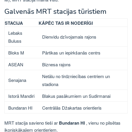
Galvenās MRT stacijas tūristiem
STACIJA
KĀPĒC TAS IR NODERĪGI
Lebaks
Dienvidu dzīvojamais rajons
Buluss
Bloks M
Pārtikas un iepirkšanās centrs
ASEAN
Biznesa rajons
Netālu no tirdzniecības centriem un
Senajana
stadiona
Istorā Mandiri
Blakus pasākumiem un Sudirmanai
Bundaran HI
Centrālās Džakartas orientieris
MRT stacija savieno tieši ar
Bundaran HI
, vienu no pilsētas
ikoniskākajiem orientieriem.