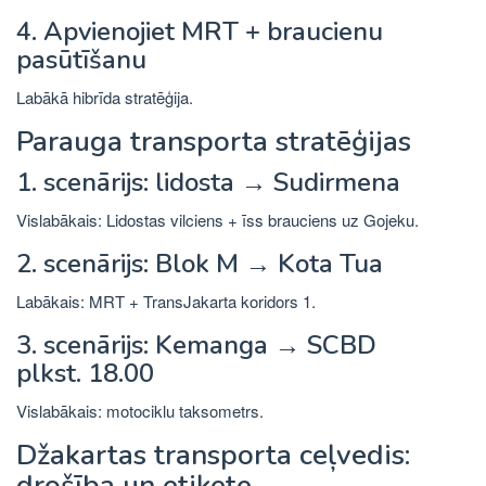
4. Apvienojiet MRT + braucienu
pasūtīšanu
Labākā hibrīda stratēģija.
Parauga transporta stratēģijas
1. scenārijs: lidosta → Sudirmena
Vislabākais: Lidostas vilciens + īss brauciens uz Gojeku.
2. scenārijs: Blok M → Kota Tua
Labākais: MRT + TransJakarta koridors 1.
3. scenārijs: Kemanga → SCBD
plkst. 18.00
Vislabākais: motociklu taksometrs.
Džakartas transporta ceļvedis:
drošība un etiķete