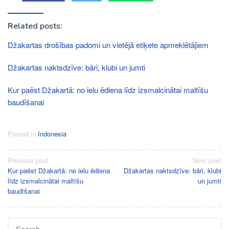
Related posts:
Džakartas drošības padomi un vietējā etiķete apmeklētājiem
Džakartas naktsdzīve: bāri, klubi un jumti
Kur paēst Džakartā: no ielu ēdiena līdz izsmalcinātai maltīšu
baudīšanai
Posted in
Indonesia
Post
Previous post
Next post
Kur paēst Džakartā: no ielu ēdiena
Džakartas naktsdzīve: bāri, klubi
navigation
līdz izsmalcinātai maltīšu
un jumti
baudīšanai
Search