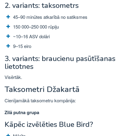
2. variants: taksometrs
45–90 minūtes atkarībā no satiksmes
150 000–250 000 rūpiju
~10–16 ASV dolāri
9–15 eiro
3. variants: braucienu pasūtīšanas
lietotnes
Visērtāk.
Taksometri Džakartā
Cienījamākā taksometru kompānija:
Zilā putna grupa
Kāpēc izvēlēties Blue Bird?
Mērīts