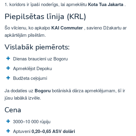
1. koridors ir īpaši noderīgs, lai apmeklētu
Kota Tua Jakarta
.
Piepilsētas līnija (KRL)
Šo vilcienu, ko apkalpo
KAI Commuter
, savieno Džakartu ar
apkārtējām pilsētām.
Vislabāk piemērots:
Dienas braucieni uz Bogoru
Apmeklējot Depoku
Budžeta ceļojumi
Ja dodaties uz
Bogoru
botāniskā dārza apmeklējumam, šī ir
jūsu labākā izvēle.
Cena
3000–10 000 rūpiju
Aptuveni
0,20–0,65 ASV dolāri