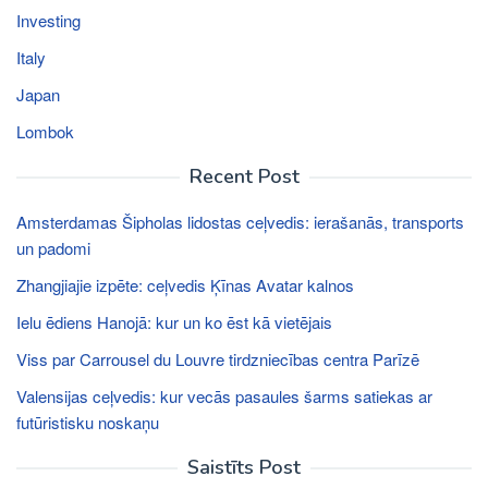
Investing
Italy
Japan
Lombok
Recent Post
Amsterdamas Šipholas lidostas ceļvedis: ierašanās, transports
un padomi
Zhangjiajie izpēte: ceļvedis Ķīnas Avatar kalnos
Ielu ēdiens Hanojā: kur un ko ēst kā vietējais
Viss par Carrousel du Louvre tirdzniecības centra Parīzē
Valensijas ceļvedis: kur vecās pasaules šarms satiekas ar
futūristisku noskaņu
Saistīts Post